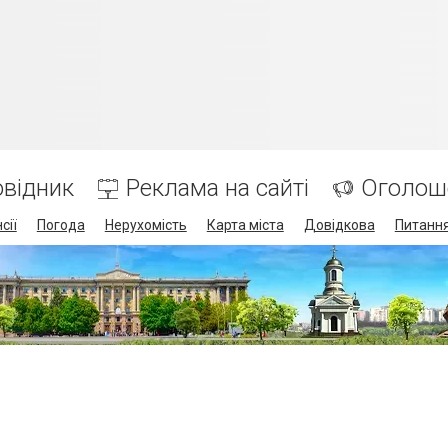
відник
Реклама на сайті
Оголош
сії
Погода
Нерухомість
Карта міста
Довідкова
Питання