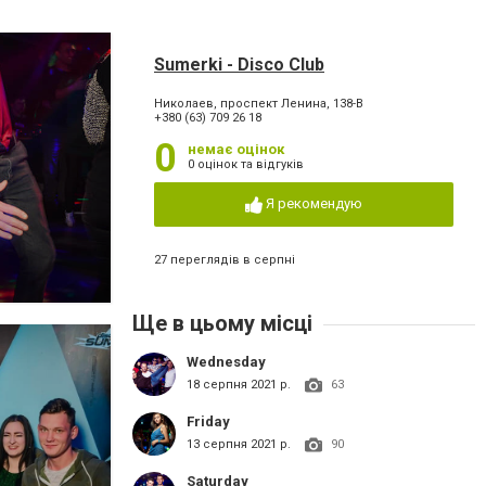
Sumerki - Disco Club
Николаев, проспект Ленина, 138-В
+380 (63) 709 26 18
0
немає оцінок
0 оцінок та відгуків
Я рекомендую
27 переглядів в серпні
Ще в цьому місці
Wednesday
18 серпня 2021 р.
63
Friday
13 серпня 2021 р.
90
Saturday