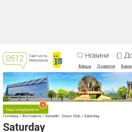
Новини
До
Афіша
Дозвілля
Вакан
8
Наші спецпроєкти
Головна
Фотозвіти
Sumerki - Disco Club
Saturday
Saturday