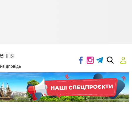
ення
-відповідь