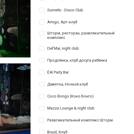
Sumerki - Disco Club
Amigo, Арт-клуб
Шторм, ресторан, развлекательный
комплекс
Del'Mar, night club
Продлёнка, клуб досуга ребёнка
ЁЖ Party Bar
Девятка, Ночной клуб
Coco Bongo (Коко Бонго)
Mazza Lounge & night club
Развлекательный комплекс Шторм
Brazil, Клуб