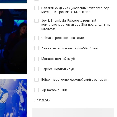
Балаган-сидячка Диковских/ бутлегер-бар
Мертвый Кролик в Николаеве
Joy & Shambala, Развлекательный
комплекс, ресторан Joy-Shambala, кальян,
караоке
Ushuaia, ресторан на воде
Аква - первый ночной клуб Коблево
Монарх, ночной клуб
Caprica, ночной клуб
Edison, восточно-европейский ресторан
Vip Karaoke Club
Показати