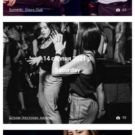
63
Sumerki - Disco Club
14 серпня 2021 р.
Saturday
93
Шторм, ресторан, развлек...