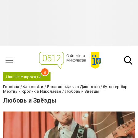
8
Наші спецпроєкти
Головна
Фотозвіти
Балаган-сидячка Диковских/ бутлегер-бар
Мертвый Кролик в Николаеве
Любовь и Звёзды
Любовь и Звёзды