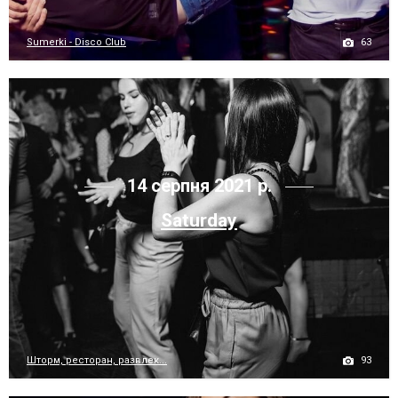
63
Sumerki - Disco Club
14 серпня 2021 р.
Saturday
93
Шторм, ресторан, развлек...