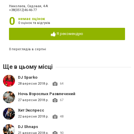
Николаев, Садовая, 4-А
+38(0512)46-46-77
0
немає оцінок
0 оцінок та відгуків
Я рекомендую
0 переглядів в серпні
Ще в цьому місці
DJ Sparko
28 вересня 2018 р.
64
Ночь Взрослых Развлечений
27 вересня 2018 р.
67
Хит Экспресс
22 вересня 2018 р.
48
DJ Shnaps
21 вересня 2018 р.
90