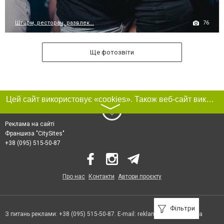
76
Шторм, ресторан, развлек...
Ще фотозвіти
Цей сайт використовує «cookies». Також веб-сайт використовує інтернет-сервіс для збору технічних даних стосовно відвідувачів з метою отримання маркетингової та статистичної інформації. Умови обробки даних відвідувачів сайту див.
〉
Реклама на сайті
Франшиза "CitySites"
+38 (095) 515-50-87
Про нас
Контакти
Автори проєкту
Фільтри
З питань реклами: +38 (095) 515-50-87. E-mail:
reklama@0512.com.ua