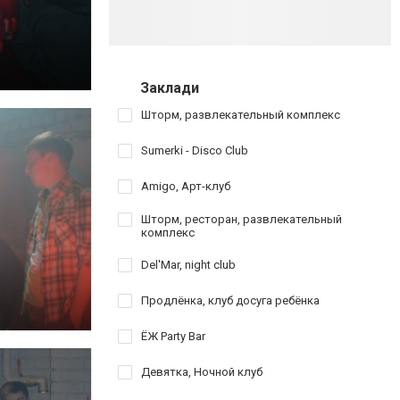
Заклади
Шторм, развлекательный комплекс
Sumerki - Disco Club
Amigo, Арт-клуб
Шторм, ресторан, развлекательный
комплекс
Del'Mar, night club
Продлёнка, клуб досуга ребёнка
ЁЖ Party Bar
Девятка, Ночной клуб