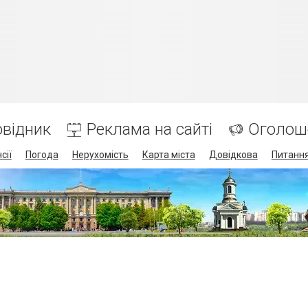
відник
Реклама на сайті
Оголош
сії
Погода
Нерухомість
Карта міста
Довідкова
Питання