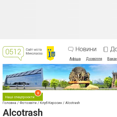
Новини
До
Афіша
Дозвілля
Вакан
8
Наші спецпроєкти
Головна
Фотозвіти
Клуб Керосин
Alcotrash
Alcotrash