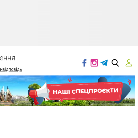
ення
-відповідь