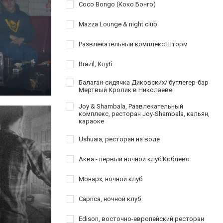
Coco Bongo (Коко Бонго)
Mazza Lounge & night club
Развлекательный комплекс Шторм
Brazil, Клуб
Балаган-сидячка Диковских/ бутлегер-бар
Мертвый Кролик в Николаеве
Joy & Shambala, Развлекательный
комплекс, ресторан Joy-Shambala, кальян,
караоке
Ushuaia, ресторан на воде
Аква - первый ночной клуб Коблево
Монарх, ночной клуб
Caprica, ночной клуб
Edison, восточно-европейский ресторан