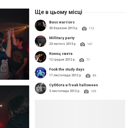
Ще в цьому місці
Bass warriors
30 березня 2013 р.
115
Millitary party
23 лютого 2013 р.
147
Конец света
12 грудня 2012 р.
77
Fook the study days
17 листопада 2012 р.
89
Суббота и freak halloween
3 листопада 2012 р.
109