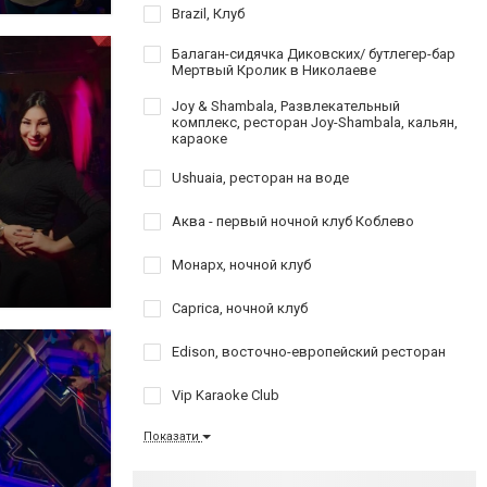
Brazil, Клуб
Балаган-сидячка Диковских/ бутлегер-бар
Мертвый Кролик в Николаеве
Joy & Shambala, Развлекательный
комплекс, ресторан Joy-Shambala, кальян,
караоке
Ushuaia, ресторан на воде
Аква - первый ночной клуб Коблево
Монарх, ночной клуб
Caprica, ночной клуб
Edison, восточно-европейский ресторан
Vip Karaoke Club
Показати