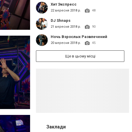
Хит Экспресс
22 вересня 2018 р.
48
DJ Shnaps
21 вересня 2018 р.
90
Ночь Взрослых Развлечений
20 вересня 2018 р.
45
Ще в цьому місці
Заклади