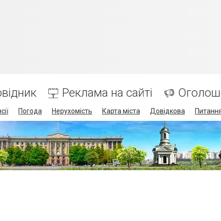
відник
Реклама на сайті
Оголош
сії
Погода
Нерухомість
Карта міста
Довідкова
Питання