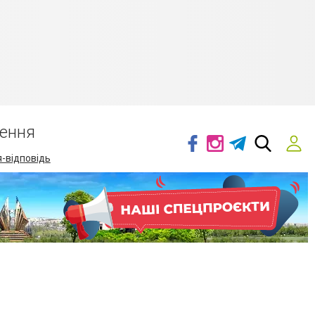
ення
-відповідь