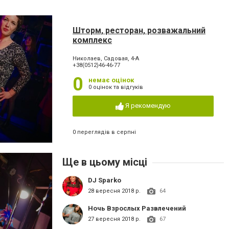
Шторм, ресторан, розважальний
комплекс
Николаев, Садовая, 4-А
+38(0512)46-46-77
0
немає оцінок
0 оцінок та відгуків
Я рекомендую
0 переглядів в серпні
Ще в цьому місці
DJ Sparko
28 вересня 2018 р.
64
Ночь Взрослых Развлечений
27 вересня 2018 р.
67