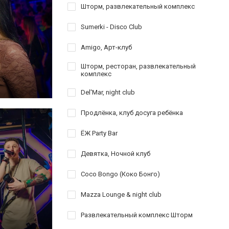
Шторм, развлекательный комплекс
Sumerki - Disco Club
Amigo, Арт-клуб
Шторм, ресторан, развлекательный
комплекс
Del'Mar, night club
Продлёнка, клуб досуга ребёнка
ЁЖ Party Bar
Девятка, Ночной клуб
Coco Bongo (Коко Бонго)
Mazza Lounge & night club
Развлекательный комплекс Шторм