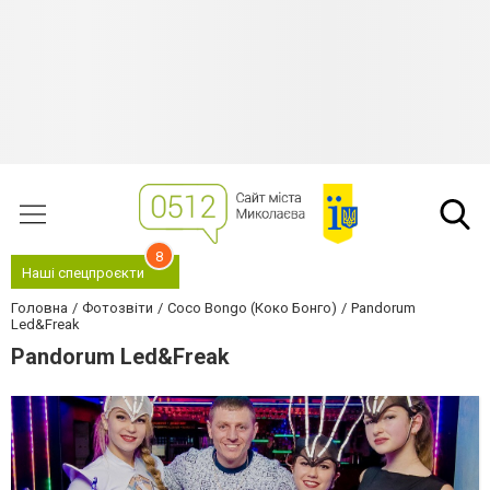
8
Наші спецпроєкти
Головна
Фотозвіти
Coco Bongo (Коко Бонго)
Pandorum
Led&Freak
Pandorum Led&Freak