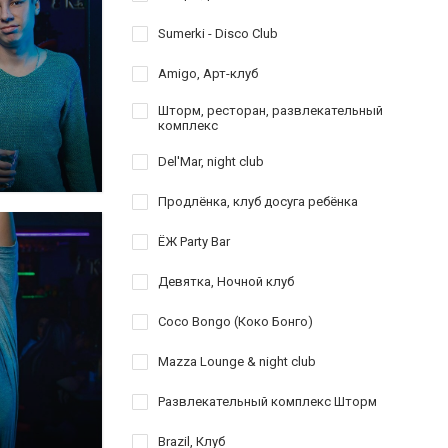
Sumerki - Disco Club
Amigo, Арт-клуб
Шторм, ресторан, развлекательный
комплекс
Del'Mar, night club
Продлёнка, клуб досуга ребёнка
ЁЖ Party Bar
Девятка, Ночной клуб
Coco Bongo (Коко Бонго)
Mazza Lounge & night club
Развлекательный комплекс Шторм
Brazil, Клуб