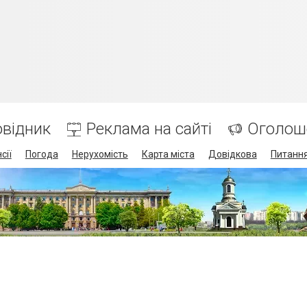
відник
Реклама на сайті
Оголош
сії
Погода
Нерухомість
Карта міста
Довідкова
Питання