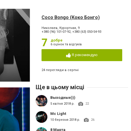
Coco Bongo (Коко Бонго)
Николаев, Курортная, 9
+380 (96) 101-07-92, +380 (63) 050-54-93
7
добре
6 оцінок та відгуків
Я рекомендую
24 перегляди в серпні
Ще в цьому місці
Выходные)))
5 квітня 2018 р.
22
Мс Light
10 березня 2018 р.
26
8 Марта