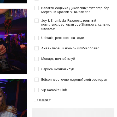
Балаган-сидячка Диковских/ бутлегер-бар
Мертвый Кролик в Николаеве
Joy & Shambala, Развлекательный
комплекс, ресторан Joy-Shambala, кальян,
караоке
Ushuaia, ресторан на воде
Аква - первый ночной клуб Коблево
Монарх, ночной клуб
Caprica, ночной клуб
Edison, восточно-европейский ресторан
Vip Karaoke Club
Показати