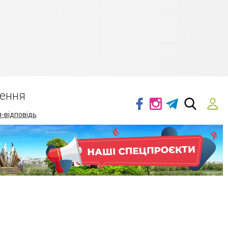
ення
-відповідь