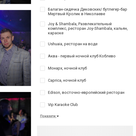
Балаган-сидячка Диковских/ бутлегер-бар
Мертвый Кролик в Николаеве
Joy & Shambala, Развлекательный
комплекс, ресторан Joy-Shambala, кальян,
караоке
Ushuaia, ресторан на воде
Аква - первый ночной клуб Коблево
Монарх, ночной клуб
Caprica, ночной клуб
Edison, восточно-европейский ресторан
Vip Karaoke Club
Показати