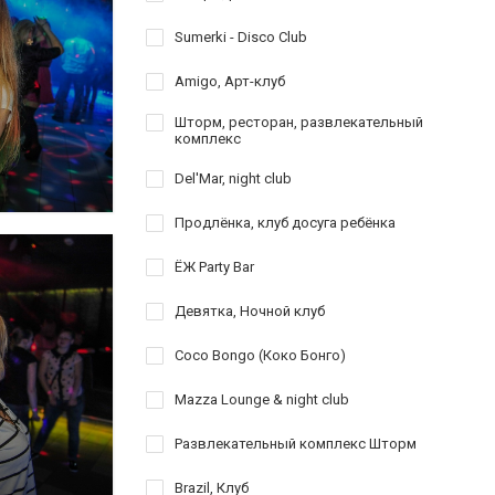
Sumerki - Disco Club
Amigo, Арт-клуб
Шторм, ресторан, развлекательный
комплекс
Del'Mar, night club
Продлёнка, клуб досуга ребёнка
ЁЖ Party Bar
Девятка, Ночной клуб
Coco Bongo (Коко Бонго)
Mazza Lounge & night club
Развлекательный комплекс Шторм
Brazil, Клуб