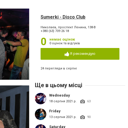
Sumerki - Disco Club
Николаев, проспект Ленина, 138-В
+380 (63) 709 26 18
0
немає оцінок
0 оцінок та відгуків
Я рекомендую
24 перегляди в серпні
Ще в цьому місці
Wednesday
18 серпня 2021 р.
63
Friday
13 серпня 2021 р.
90
Saturday