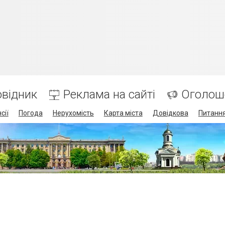
відник
Реклама на сайті
Оголош
сії
Погода
Нерухомість
Карта міста
Довідкова
Питання