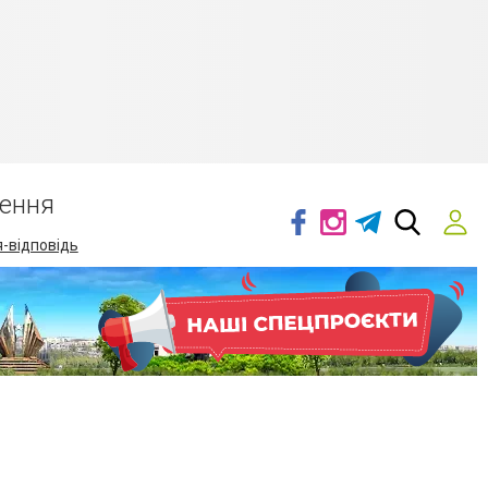
ення
-відповідь