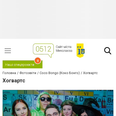
8
Наші спецпроєкти
Головна
Фотозвіти
Coco Bongo (Коко Бонго)
Хогвартс
Хогвартс