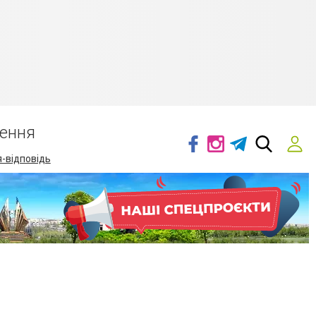
ення
-відповідь