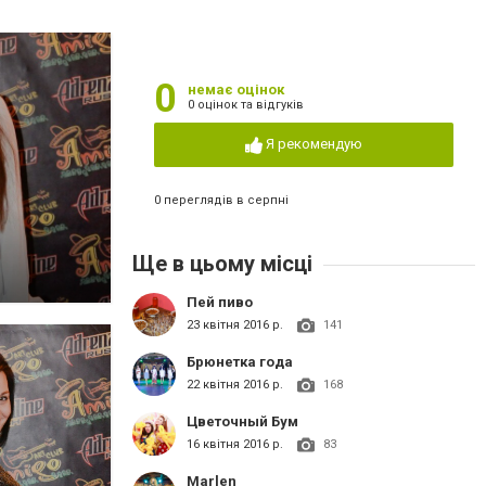
0
немає оцінок
0 оцінок та відгуків
Я рекомендую
0 переглядів в серпні
Ще в цьому місці
Пей пиво
23 квітня 2016 р.
141
Брюнетка года
22 квітня 2016 р.
168
Цветочный Бум
16 квітня 2016 р.
83
Marlen