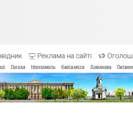
відник
Реклама на сайті
Оголош
сії
Погода
Нерухомість
Карта міста
Довідкова
Питання