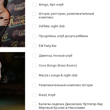
Amigo, Арт-клуб
Шторм, ресторан, развлекательный
комплекс
Del'Mar, night club
Продлёнка, клуб досуга ребёнка
ЁЖ Party Bar
Девятка, Ночной клуб
Coco Bongo (Коко Бонго)
Mazza Lounge & night club
Развлекательный комплекс Шторм
Brazil, Клуб
Балаган-сидячка Диковских/ бутлегер-бар
Мертвый Кролик в Николаеве