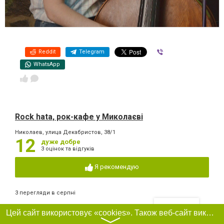
Reddit
Telegram
Viber
WhatsApp
Rock hata, рок-кафе у Миколаєві
Николаев, улица Декабристов, 38/1
12
дуже добре
3 оцінок та відгуків
Я рекомендую
3 перегляди в серпні
Фільтри
Цей сайт використовує «cookies». Також веб-сайт використовує інтернет-сервіс для збору технічних даних стосовно відвідувачів з метою отримання маркетингової та статистичної інформації. Умови обробки даних відвідувачів сайту див.
Ще в цьому місці
〉