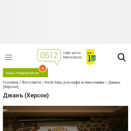
8
Наші спецпроєкти
Головна
Фотозвіти
Rock hata, рок-кафе в Николаеве
Джанъ
(Херсон)
Джанъ (Херсон)