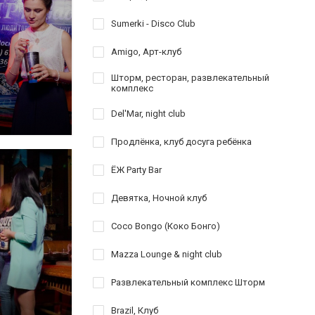
Sumerki - Disco Club
Amigo, Арт-клуб
Шторм, ресторан, развлекательный
комплекс
Del'Mar, night club
Продлёнка, клуб досуга ребёнка
ЁЖ Party Bar
Девятка, Ночной клуб
Coco Bongo (Коко Бонго)
Mazza Lounge & night club
Развлекательный комплекс Шторм
Brazil, Клуб