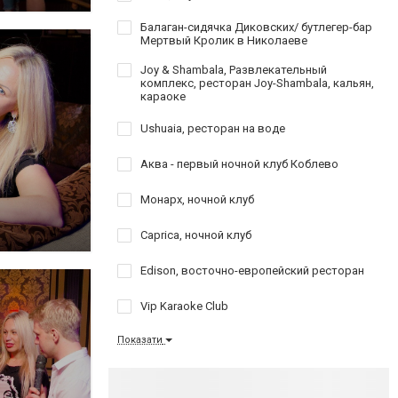
Балаган-сидячка Диковских/ бутлегер-бар
Мертвый Кролик в Николаеве
Joy & Shambala, Развлекательный
комплекс, ресторан Joy-Shambala, кальян,
караоке
Ushuaia, ресторан на воде
Аква - первый ночной клуб Коблево
Монарх, ночной клуб
Caprica, ночной клуб
Edison, восточно-европейский ресторан
Vip Karaoke Club
Показати