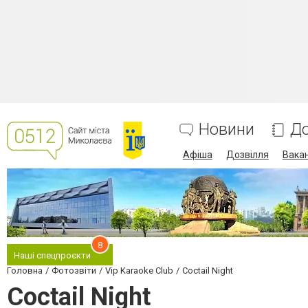
Новини
До
Афіша
Дозвілля
Вакан
8
Наші спецпроєкти
Головна
Фотозвіти
Vip Karaoke Club
Coctail Night
Coctail Night