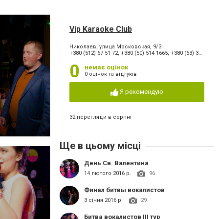
Vip Karaoke Club
Николаев, улица Московская, 9/3
+380 (512) 67-51-72, +380 (50) 514-1665, +380 (63) 366-3355
0
немає оцінок
0 оцінок та відгуків
Я рекомендую
32 перегляди в серпні
Ще в цьому місці
День Св. Валентина
14 лютого 2016 р.
96
Финал битвы вокалистов
3 січня 2016 р.
29
Битва вокалистов ІІІ тур