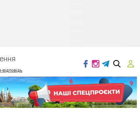
ення
-відповідь