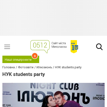
8
Наші спецпроєкти
Головна
Фотозвіти
Илюзионъ
НУК students party
НУК students party