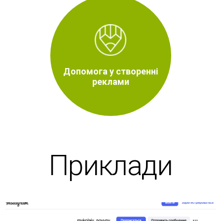
Допомога у створенні
реклами
Приклади