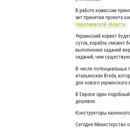
В работе комиссии прин
акт принятия проекта н
Николаевской области
.
Украинский корвет буде
суток, корабль сможет 
выполнения заданий вер
заданий, чем существую
В числе потенциальных 
итальянская Bredа, кото
для нового украинского 
В Европе один подобный 
дешевле.
Конструкторы казенного 
Сегодня Министерство о