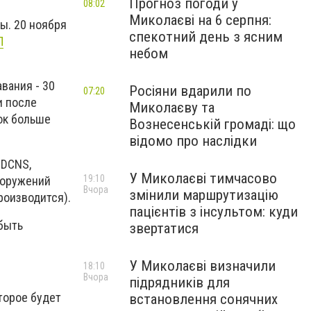
Прогноз погоди у
08:02
Миколаєві на 6 серпня:
ы. 20 ноября
спекотний день з ясним
П
небом
вания - 30
Росіяни вдарили по
07:20
и после
Миколаєву та
ок больше
Вознесенській громаді: що
відомо про наслідки
 DCNS,
У Миколаєві тимчасово
19:10
ооружений
Вчора
змінили маршрутизацію
роизводится).
пацієнтів з інсультом: куди
 быть
звертатися
У Миколаєві визначили
18:10
Вчора
підрядників для
торое будет
встановлення сонячних