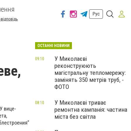
шення
Рус
-відповідь
ОСТАННІ НОВИНИ
У Миколаєві
09:10
реконструюють
еве,
магістральну тепломережу:
замінять 350 метрів труб, -
ФОТО
У Миколаєві триває
08:10
У вице-
ремонтна кампанія: частина
та,
міста без світла
блестроения”