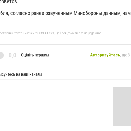
орветов.
абля, согласно ранее озвученным Минобороны данным, нам
бхідний текст і натисніть Ctrl + Enter, щоб повідомити про це редакцію
0,0
Оцініть першим
Авторизуйтесь
, щоб
исуйтесь на наші канали