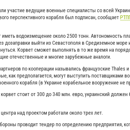
яли участие ведущие военные специалисты со всей Украин
ового перспективного корабля был подписан, сообщает
РТП
т иметь водоизмещение около 2500 тонн. Автономность пла
без дозаправки выйти из Севастополя в Средиземное море 
нуться. Корвет сможет выполнять в то же время на поряд
щие отечественные и многие зарубежные аналоги.
партнеров по кооперации назывались французские Thales и
рые, как предполагается, могут выступить поставщиками в
военного корабля (в Украине корабельное вооружение не п
корвет стоит от 300 до 340 млн. евро, украинский должен
центра над проектом работали около трех лет.
бороны проводит тендер по определению предприятия, ко