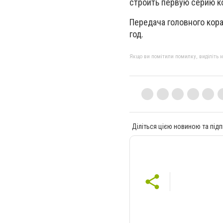
строить первую серию к
Передача головного кор
год.
Якщо ви помітили помилку, виділіть нео
Діліться цією новиною та підп