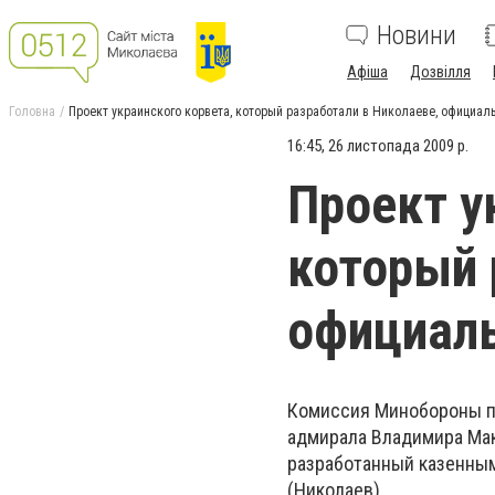
Новини
Афіша
Дозвілля
Головна
Проект украинского корвета, который разработали в Николаеве, официал
16:45, 26 листопада 2009 р.
Проект у
который 
официаль
Комиссия Минобороны п
адмирала Владимира Мак
разработанный казенны
(Николаев).