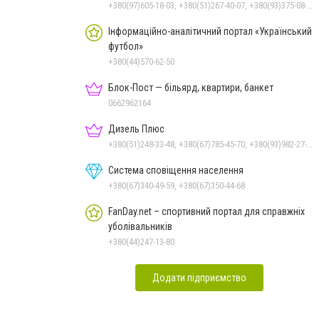
+380(97)605-18-03, +380(51)267-40-07, +380(93)375-08-48
Інформаційно-аналітичний портал «Український
футбол»
+380(44)570-62-50
Блок-Пост — більярд, квартири, банкет
0662962164
Дизель Плюс
+380(51)248-33-48, +380(67)785-45-70, +380(93)982-27-24, +380(95)679-54-71, +380(67)512-10-29
Система сповіщення населення
+380(67)340-49-59, +380(67)350-44-68
FanDay.net – спортивний портал для справжніх
уболівальників
+380(44)247-13-80
Додати підприємство