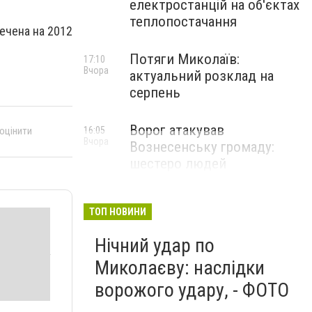
електростанцій на об'єктах
теплопостачання
ечена на 2012
Потяги Миколаїв:
17:10
Вчора
актуальний розклад на
серпень
Ворог атакував
 оцінити
16:05
Вчора
Вознесенську громаду:
шестеро людей
постраждали
ТОП НОВИНИ
Нічний удар по
Миколаєву: наслідки
ворожого удару, - ФОТО