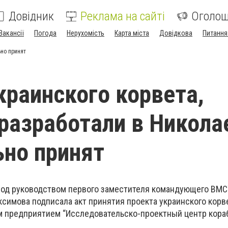
Довідник
Реклама на сайті
Оголо
Вакансії
Погода
Нерухомість
Карта міста
Довідкова
Питання
ьно принят
краинского корвета,
разработали в Никола
но принят
од руководством первого заместителя командующего ВМС
симова подписала акт принятия проекта украинского корве
м предприятием “Исследовательско-проектный центр кора