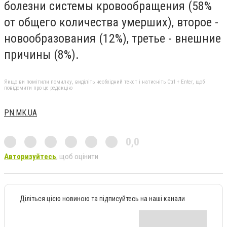
болезни системы кровообращения (58%
от общего количества умерших), второе -
новообразования (12%), третье - внешние
причины (8%).
Якщо ви помітили помилку, виділіть необхідний текст і натисніть Ctrl + Enter, щоб
повідомити про це редакцію
PN.MK.UA
0,0
Авторизуйтесь
, щоб оцінити
Діліться цією новиною та підписуйтесь на наші канали