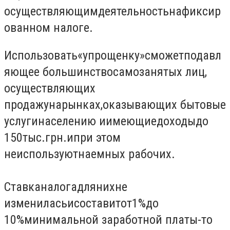
осуществляющим
деятельность
на
фиксир
ованном налоге
.
Использовать
«
упрощенку
»
сможет
подавл
яющее большинство
самозанятых лиц
,
осуществляющих
продажу
на
рынках
,
оказывающих бытовые
услуги
населению и
имеющие
доходы
до
150
тыс.
грн
.
и
при этом
не
используют
наемных рабочих
.
Ставка
налога
для
них
не
изменилась
и
составит
от
1%
до
10
%
минимальной заработной платы
-
то