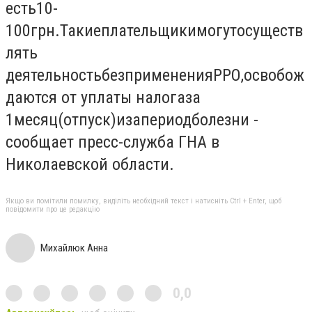
есть
10-
100
грн
.
Такие
плательщики
могут
осуществ
лять
деятельность
без
применения
РРО
,
освобож
даются от уплаты налога
за
1
месяц
(отпуск
)
и
за
период
болезни
-
сообщает пресс-служба ГНА в
Николаевской области.
Якщо ви помітили помилку, виділіть необхідний текст і натисніть Ctrl + Enter, щоб
повідомити про це редакцію
Михайлюк Анна
0,0