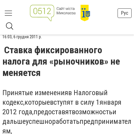
Рус
16:03, 6 грудня 2011 р.
Ставка фиксированного
налога для «рыночников» не
меняется
Принятые изменения
в Налоговый
кодекс
,
которые
вступят в силу 1
января
2012 года,
предоставят
возможность
и
дальше
успешно
работать
предпринимател
ям,