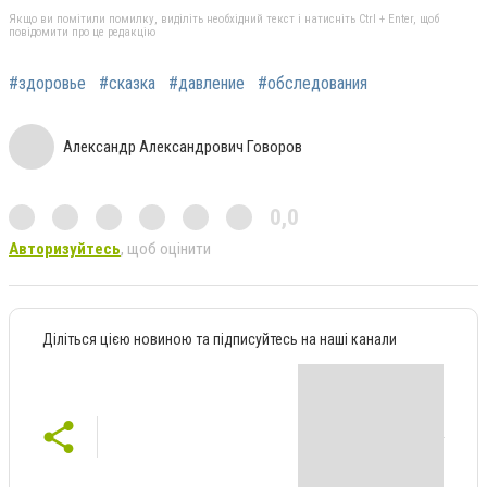
Якщо ви помітили помилку, виділіть необхідний текст і натисніть Ctrl + Enter, щоб
повідомити про це редакцію
#здоровье
#сказка
#давление
#обследования
Александр Александрович Говоров
0,0
Авторизуйтесь
, щоб оцінити
Діліться цією новиною та підписуйтесь на наші канали