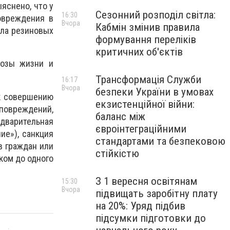
яснено, что у
Сезонний розподіл світла:
16:30
овреждения в
Вчора
Кабмін змінив правила
ела резиновых
формування переліків
критичних об'єктів
розы жизни и
Трансформація Служби
16:17
Вчора
безпеки України в умовах
к совершению
екзистенційної війни:
повреждений,
баланс між
едварительная
євроінтеграційними
ие»), санкция
стандартами та безпековою
в граждан или
стійкістю
ком до одного
З 1 вересня освітянам
15:30
Вчора
підвищать заробітну плату
на 20%: Уряд підбив
підсумки підготовки до