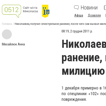
Новини
Афіша
Дозвілля
Головна
Николаевец получил огнестрельное ранение, после чего сам вызвал мил
08:19, 2 грудня 2011 р.
Николаев
Михайлюк Анна
ранение,
милицию
1 декабря
примерно в 1
по спецлинии «102» по
повреждения.