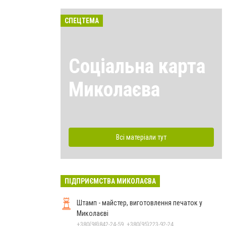
СПЕЦТЕМА
Соціальна карта
Миколаєва
Всі матеріали тут
ПІДПРИЄМСТВА МИКОЛАЄВА
Штамп - майстер, виготовлення печаток у
Миколаєві
+380(98)842-24-59, +380(95)223-92-24