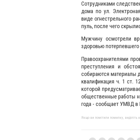
Сотрудниками следствен
дома по ул. Электрона
виде огнестрельного ра
пуль, после чего скрыли
Мужчин
у осмотрели
вр
здоровью потерпевшего 
Правоохранителями про
преступления и обсто
собираются материалы д
квалификация ч. 1 ст. 
которой предусматрива
общественные работы на
года - сообщает УМВД в
Якщо ви помітили помилку, виділіть нео