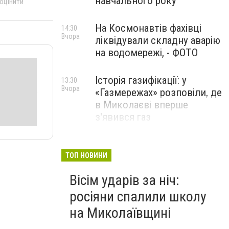
навчального року
 оцінити
На Космонавтів фахівці
14:30
Вчора
ліквідували складну аварію
на водомережі, - ФОТО
Історія газифікації: у
13:30
Вчора
«Газмережах» розповіли, де
в Миколаєві вперше
з'явився газ
Літній відпочинок у
13:00
Вчора
Миколаєві 2026: шукаємо
ТОП НОВИНИ
нові враження та
Вісім ударів за ніч:
перезавантаження
росіяни спалили школу
ПАРТНЕРСЬКИЙ СПЕЦПРОЄКТ
на Миколаївщині