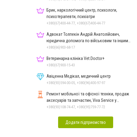
Брик, наркологічний центр, психологи,
психотерапевти, психіатри
+380(67)400-44-77, +380(67)400-44-77
Адвокат Толпекін Андрій Анатолійович,
юридична допомога по військовим та іншим
справам
+380(66)903-68-17
Ветеринарна клініка Vet.Doctor+
+380(67)900-15-43
Авіценна Медікал, медичний центр
+380(93)594-00-05, +380(96)400-97-97
Ремонт мобільної та офісної техніки, продаж
аксесуарів та запчастин, Viva Service у
Миколаєві
+380(93)108-74-47, +380(95)759-77-72
Додати підприємство