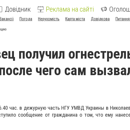
Довідник
Реклама на сайті
Оголо
Вакансії
Погода
Нерухомість
Карта міста
Довідкова
Питання
ицию
ец получил огнестрел
 после чего сам вызва
6.40 час. в дежурную часть НГУ УМВД Украины в Николае
ступило сообщение от гражданина о том, что ему нанес