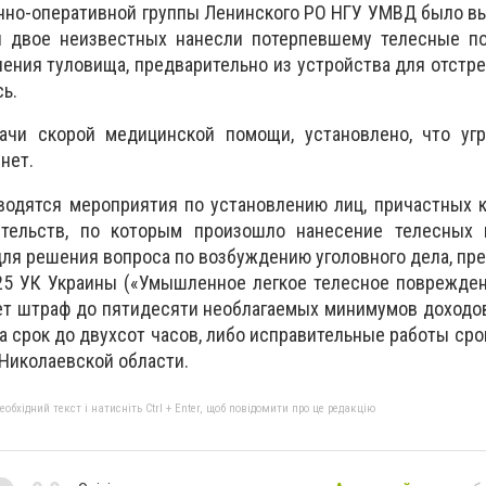
но-оперативной группы Ленинского РО НГУ УМВД было вы
я
двое неизвестных нанесли потерпевшему телесные п
нения туловища, предварительно из устройства для отстр
сь.
ачи скорой медицинской помощи, установлено, что уг
нет.
водятся мероприятия по установлению лиц, причастных 
ятельств, по которым произошло нанесение телесных 
ля решения вопроса по возбуждению уголовного дела, пр
125 УК Украины («Умышленное легкое телесное поврежден
ет штраф до пятидесяти необлагаемых минимумов доходо
 срок до двухсот часов, либо исправительные работы сро
 Николаевской области.
бхідний текст і натисніть Ctrl + Enter, щоб повідомити про це редакцію