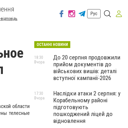
шення
Рус
-відповідь
ОСТАННІ НОВИНИ
ьное
До 20 серпня продовжили
18:30
Вчора
прийом документів до
л
військових вишів: деталі
вступної кампанії-2026
Наслідки атаки 2 серпня: у
17:30
Вчора
Корабельному районі
вской области
підготовують
ены телесные
пошкоджений ліцей до
відновлення