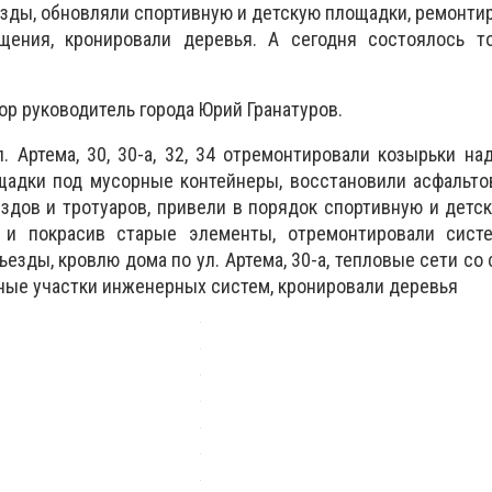
зды, обновляли спортивную и детскую площадки, ремонти
щения, кронировали деревья. А сегодня состоялось т
р руководитель города Юрий Гранатуров.
. Артема, 30, 30-а, 32, 34 отремонтировали козырьки на
щадки под мусорные контейнеры, восстановили асфальто
здов и тротуаров, привели в порядок спортивную и детс
 и покрасив старые элементы, отремонтировали сист
езды, кровлю дома по ул. Артема, 30-а, тепловые сети со
ийные участки инженерных систем, кронировали деревья