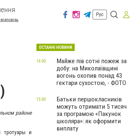
шення
Рус
-відповідь
ОСТАННІ НОВИНИ
Майже пів сотні пожеж за
16:00
добу: на Миколаївщині
вогонь охопив понад 43
гектари сухостою, - ФОТО
)
Батьки першокласників
15:00
можуть отримати 5 тисяч
ельном районе
за програмою «Пакунок
школяра»: як оформити
виплату
и тротуары и