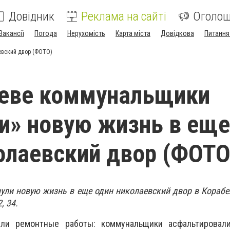
Довідник
Реклама на сайті
Оголо
Вакансії
Погода
Нерухомість
Карта міста
Довідкова
Питання
евский двор (ФОТО)
аеве коммунальщики
и» новую жизнь в еще
олаевский двор (ФОТО
ули новую жизнь в еще один николаевский двор в Кораб
2, 34.
ли ремонтные работы: коммунальщики асфальтировал