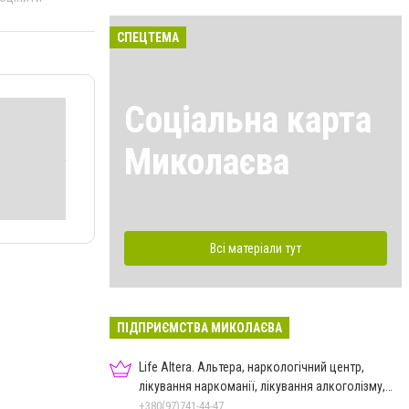
СПЕЦТЕМА
Соціальна карта
Миколаєва
Всі матеріали тут
ПІДПРИЄМСТВА МИКОЛАЄВА
Life Altera. Альтера, наркологічний центр,
лікування наркоманії, лікування алкоголізму,
зняття ломки
+380(97)741-44-47