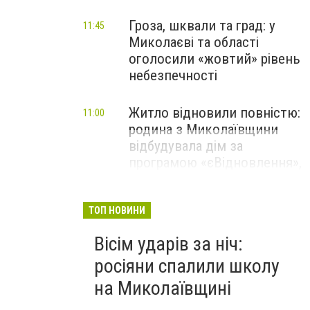
Гроза, шквали та град: у
11:45
Миколаєві та області
оголосили «жовтий» рівень
небезпечності
Житло відновили повністю:
11:00
родина з Миколаївщини
відбудувала дім за
програмою «єВідновлення»,
- ФОТО
ТОП НОВИНИ
Вісім ударів за ніч:
росіяни спалили школу
на Миколаївщині