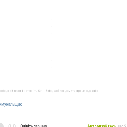
бхідний текст і натисніть Ctrl + Enter, щоб повідомити про це редакцію
ммунальщик
0,0
Оцініть першим
Авторизуйтесь
, щоб