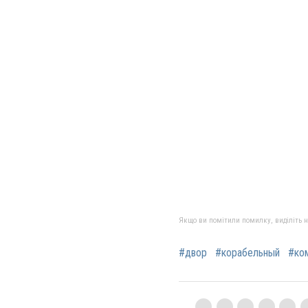
Якщо ви помітили помилку, виділіть нео
#двор
#корабельный
#ко