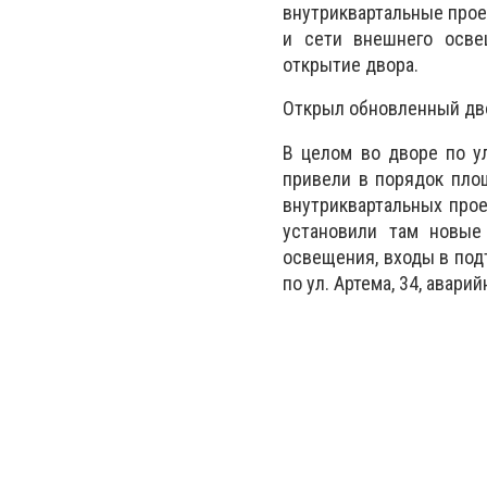
внутриквартальные прое
и сети внешнего осве
открытие двора.
Открыл обновленный дво
В целом во дворе по ул
привели в порядок пло
внутриквартальных прое
установили там новые
освещения, входы в подъ
по ул. Артема, 34, авар