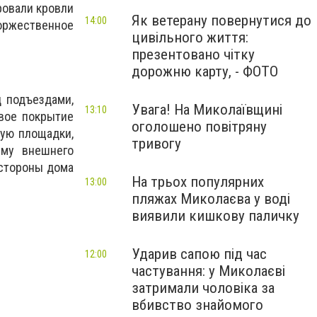
ровали кровли
Як ветерану повернутися до
14:00
оржественное
цивільного життя:
презентовано чітку
дорожню карту, - ФОТО
д подъездами,
Увага! На Миколаївщині
13:10
вое покрытие
оголошено повітряну
кую площадки,
тривогу
ему внешнего
 стороны дома
На трьох популярних
13:00
пляжах Миколаєва у воді
виявили кишкову паличку
Ударив сапою під час
12:00
частування: у Миколаєві
затримали чоловіка за
вбивство знайомого