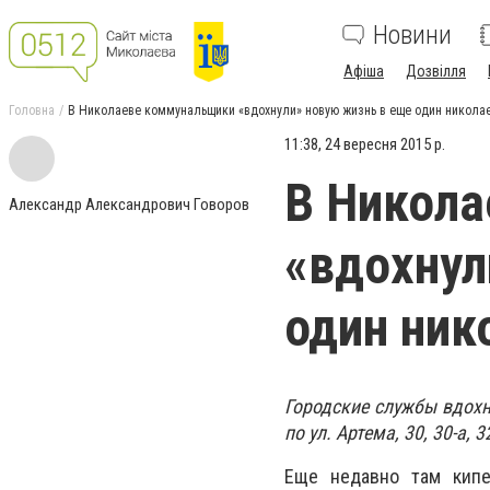
Новини
Афіша
Дозвілля
Головна
В Николаеве коммунальщики «вдохнули» новую жизнь в еще один никола
11:38, 24 вересня 2015 р.
В Никол
Александр Александрович Говоров
«вдохнул
один ник
Городские службы вдохн
по ул. Артема, 30, 30-а, 3
Еще недавно там кипе