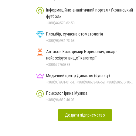
Інформаційно-аналітичний портал «Український
футбол»
+380(44)570-62-50
Пломбір, сучасна стоматологія
+380(98)984-73-68
Антаков Володимир Борисович, лікар-
нейрохірург вищої категорії
+380679765388
Медичний центр Династія (dynasty)
+380(93)981-01-61, +380(98)633-86-59, +380(50)530-10-31
Психолог Ірина Музика
+380(96)839-46-02
Додати підприємство