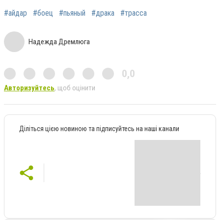
#айдар
#боец
#пьяный
#драка
#трасса
Надежда Дремлюга
0,0
Авторизуйтесь
, щоб оцінити
Діліться цією новиною та підписуйтесь на наші канали