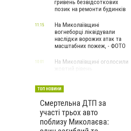
гривень безвідсоткових
позик на ремонти будинків
На Миколаївщині
11:15
вогнеборці ліквідували
наслідки ворожих атак та
масштабних пожеж, - ФОТО
На Миколаївщині оголосили
10:01
жовтий рівень
небезпечності: очікуються
сильні шквали вітру
ТОП НОВИНИ
Смертельна ДТП за
участі трьох авто
поблизу Миколаєва: