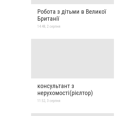
Робота з дітьми в Великої
Британії
14:48, 2 серпня
консультант з
нерухомості(рієлтор)
11:52, 3 серпня