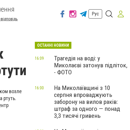
шення
Рус
-відповідь
ОСТАННІ НОВИНИ
к
Трагедія на воді: у
16:09
Миколаєві затонув підліток,
ртути
- ФОТО
На Миколаївщині з 10
16:00
иком возле
серпня впроваджують
 ртуть.
заборону на вилов раків:
ентр
штраф за одного — понад
3,3 тисячі гривень