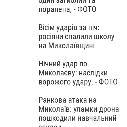
один загиблий та
поранена, - ФОТО
Вісім ударів за ніч:
росіяни спалили школу
на Миколаївщині
Нічний удар по
Миколаєву: наслідки
ворожого удару, - ФОТО
Ранкова атака на
Миколаїв: уламки дрона
пошкодили навчальний