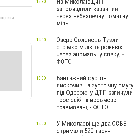
На Миколаївщині
15:30
запровадили карантин
через небезпечну томатну
 оцінити
міль
Озеро Солонець-Тузли
14:00
стрімко міліє та рожевіє
через аномальну спеку, -
ФОТО
Вантажний фургон
13:00
вискочив на зустрічну смугу
під Одесою: у ДТП загинули
троє осіб та восьмеро
травмовані, - ФОТО
У Миколаєві ще два ОСББ
12:00
отримали 520 тисяч