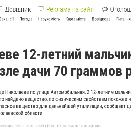
Довідник
Реклама на сайті
Оголо
Вакансії
Погода
Нерухомість
Карта міста
Довідкова
Питання
еве 12-летний мальчи
зле дачи 70 граммов 
оде Николаеве по улице Автомобильная, 2 12-летним мальч
ло найдено вещество, по физическим свойствам похожее на
пасное вещество для дальнейшей утилизации, сообщает ц
олаевской области.
бхідний текст і натисніть Ctrl + Enter, щоб повідомити про це редакцію