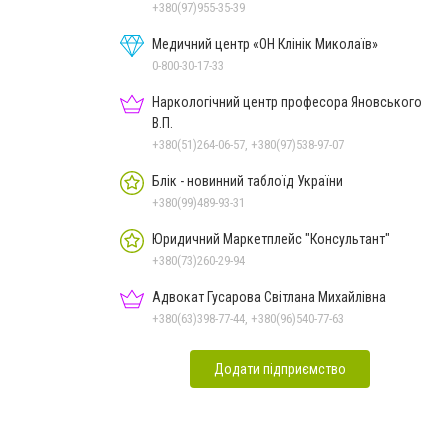
+380(97)955-35-39
Медичний центр «ОН Клінік Миколаїв»
0-800-30-17-33
Наркологічний центр професора Яновського
В.П.
+380(51)264-06-57, +380(97)538-97-07
Блік - новинний таблоїд України
+380(99)489-93-31
Юридичний Маркетплейс "Консультант"
+380(73)260-29-94
Адвокат Гусарова Світлана Михайлівна
+380(63)398-77-44, +380(96)540-77-63
Додати підприємство