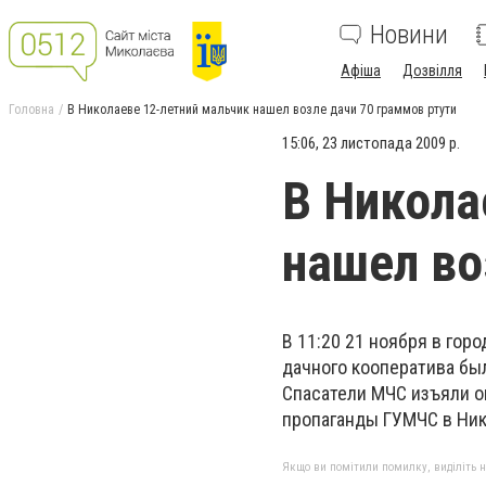
Новини
Афіша
Дозвілля
Головна
В Николаеве 12-летний мальчик нашел возле дачи 70 граммов ртути
15:06, 23 листопада 2009 р.
В Никола
нашел во
В 11:20 21 ноября в гор
дачного кооператива бы
Спасатели МЧС изъяли о
пропаганды ГУМЧС в Ник
Якщо ви помітили помилку, виділіть нео