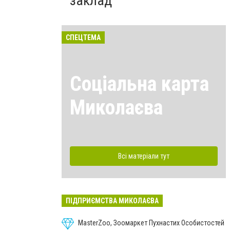
заклад
СПЕЦТЕМА
Соціальна карта
Миколаєва
Всі матеріали тут
ПІДПРИЄМСТВА МИКОЛАЄВА
MasterZoo, Зоомаркет Пухнастих Особистостей