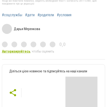
Якщо ви помітили помилку, виділіть необхідний текст і натисніть Ctrl + Enter, щоб
повідомити про це редакцію
#соцслужбы
#дети
#родители
#условия
Дарья Меренкова
0,0
Авторизируйтесь
, чтобы оценить
Діліться цією новиною та підписуйтесь на наші канали