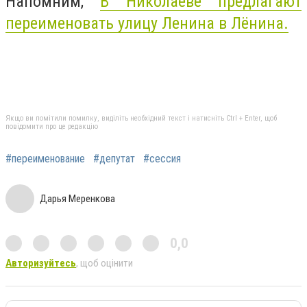
Напомним,
В Николаеве предлагают
переименовать улицу Ленина в Лёнина.
Якщо ви помітили помилку, виділіть необхідний текст і натисніть Ctrl + Enter, щоб
повідомити про це редакцію
#переименование
#депутат
#сессия
Дарья Меренкова
0,0
Авторизуйтесь
, щоб оцінити