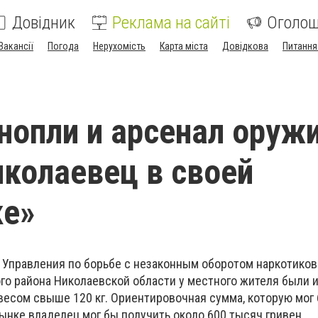
Довідник
Реклама на сайті
Оголо
Вакансії
Погода
Нерухомість
Карта міста
Довідкова
Питання
онопли и арсенал оруж
иколаевец в своей
ке»
 Управления по борьбе с незаконным оборотом наркотиков
го района Николаевской области у местного жителя были 
есом свыше 120 кг. Ориентировочная сумма, которую мог
рынке владелец мог бы получить около 600 тысяч гривен.