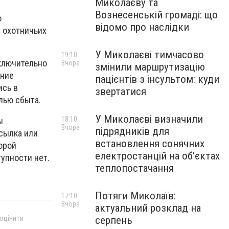
Миколаєву та
Вознесенській громаді: що
о
відомо про наслідки
 охотничьих
У Миколаєві тимчасово
19:10
сключительно
Вчора
змінили маршрутизацію
ение
пацієнтів з інсультом: куди
ись в
звертатися
лью сбыта.
У Миколаєві визначили
18:10
ы
Вчора
підрядників для
есылка или
встановлення сонячних
орой
електростанцій на об'єктах
упности нет.
теплопостачання
Потяги Миколаїв:
17:10
Вчора
актуальний розклад на
 оцінити
серпень