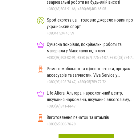
зварювальні роботи на будь-якій висоті
+380(63)893-91-66, +380(66)483-65-05
Sport-express.ua – головне джерело новин про
український спорт
+38044 534 45 59
Сучасна покрівля, покрівельні роботи та
матеріали у Миколаєві під ключ
+380(93)952-02-91, +380 (67) 776-74-07, +380(63)774-77-47
Ремонт мобільної та офісної техніки, продаж
аксесуарів та запчастин, Viva Service у
Миколаєві
+380(93)108-74-47, +380(95)759-77-72
Life Altera. Альтера, наркологічний центр,
лікування наркоманії, лікування алкоголізму,
зняття ломки
+380(97)741-44-47
Виготовлення печаток та штампів
+380(66)000-76-28