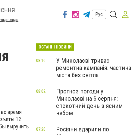
шення
Рус
-відповідь
ОСТАННІ НОВИНИ
ия
У Миколаєві триває
08:10
ремонтна кампанія: частина
міста без світла
Прогноз погоди у
08:02
Миколаєві на 6 серпня:
спекотний день з ясним
 во время
небом
изъяты 12
 бы выручить
Росіяни вдарили по
07:20