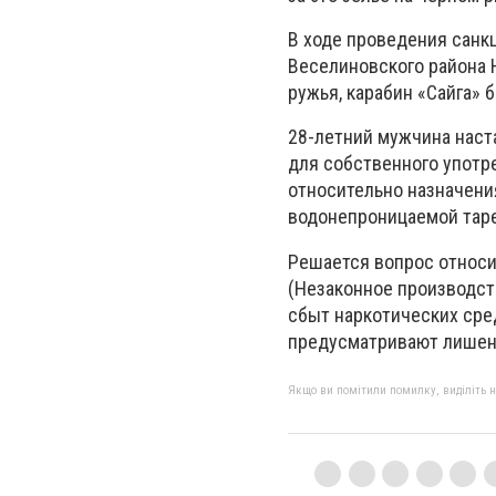
В ходе проведения санк
Веселиновского района 
ружья, карабин «Сайга» 
28-летний мужчина наст
для собственного употр
относительно назначени
водонепроницаемой таре
Решается вопрос относи
(Незаконное производств
сбыт наркотических сред
предусматривают лишени
Якщо ви помітили помилку, виділіть нео