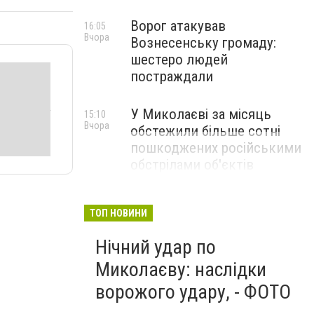
Ворог атакував
16:05
Вчора
Вознесенську громаду:
шестеро людей
постраждали
У Миколаєві за місяць
15:10
Вчора
обстежили більше сотні
пошкоджених російськими
обстрілами об'єктів
ТОП НОВИНИ
Нічний удар по
Миколаєву: наслідки
ворожого удару, - ФОТО