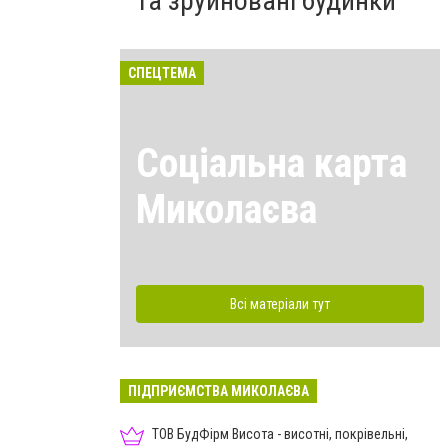
та зруйновані будинки
СПЕЦТЕМА
Соціальна карта
Миколаєва
Всі матеріали тут
ПІДПРИЄМСТВА МИКОЛАЄВА
ТОВ БудФірм Висота - висотні, покрівельні,