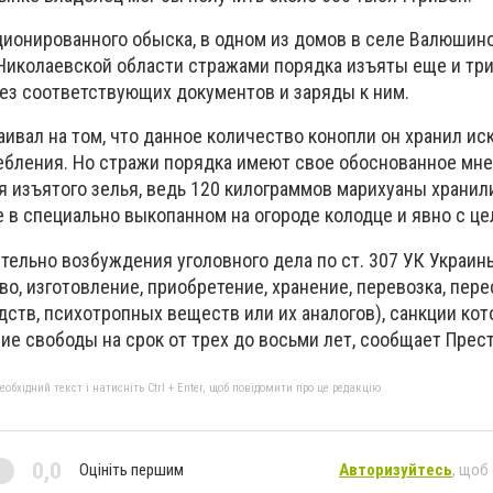
ционированного обыска, в одном из домов в селе Валюшин
Николаевской области стражами порядка изъяты еще и три
без соответствующих документов и заряды к ним.
аивал на том, что данное количество конопли он хранил и
ебления. Но стражи порядка имеют свое обоснованное мн
я изъятого зелья, ведь 120 килограммов марихуаны хранил
 в специально выкопанном на огороде колодце и явно с це
тельно возбуждения уголовного дела по ст. 307 УК Украин
о, изготовление, приобретение, хранение, перевозка, пер
ств, психотропных веществ или их аналогов), санкции кот
е свободы на срок от трех до восьми лет, сообщает Прест
бхідний текст і натисніть Ctrl + Enter, щоб повідомити про це редакцію
0,0
Оцініть першим
Авторизуйтесь
, щоб