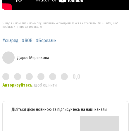
Якщо ви помітили помилку, виділіть необхідний текст і натисніть Ctrl + Enter, щоб
повідомити про це редакцію
#снаряд
#ВОВ
#Березань
Дарья Меренкова
0,0
Авторизуйтесь
, щоб оцінити
Діліться цією новиною та підписуйтесь на наші канали