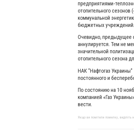
предприятиями-теплоэне
отопительного сезонов (
коммунальной энергетик
бюджетных учреждений
Очевидно, предыдущее об
аннулируется. Тем не ме
значительной политизац
отопительного сезона д
НАК "Нафтогаз Украины"
постоянного и беспереб
По состоянию на 10 ноя
компанией «Газ Украины
вести.
Якщо ви помітили помилку, виділіть нео