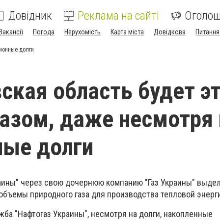
Довідник
Реклама на сайті
Оголо
Вакансії
Погода
Нерухомість
Карта міста
Довідкова
Питання
лионные долги
ская область будет э
газом, даже несмотря 
ные долги
аины" через свою дочернюю компанию "Газ Украины" выде
бъемы природного газа для производства тепловой энерг
ба "Нафтогаз Украины", несмотря на долги, накопленные