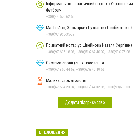
Інформаційно-аналітичний портал «Український
футбол»
+380(44)570-62-50
MasterZoo, Зоомаркет Пухнастих Особистостей
+380(97)955-35-39
Приватний нотаріус Швейнова Наталя Сергіївна
+380(97)605-18-03, +380(51)267-40-07, +380(93)375-08-48
Система сповіщення населення
+380(67)350-44-68, +380(67)340-49-59
Мальва, стоматологія
+380(67)584-23-84, +38(0512)44-32-05, +380(99)538-33-25, +380(63)977-35-54
Додати підприємство
ОГОЛОШЕННЯ