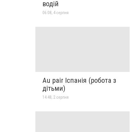
водій
06:08, 4 серпня
Au pair Іспанія (робота з
дітьми)
14:48, 2 серпня