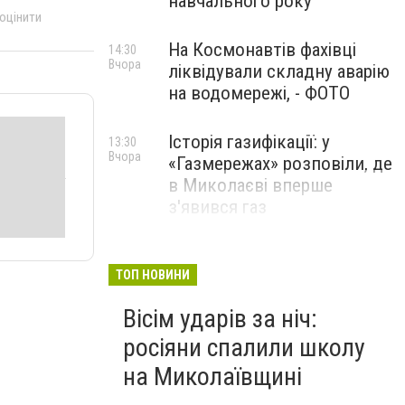
навчального року
 оцінити
На Космонавтів фахівці
14:30
Вчора
ліквідували складну аварію
на водомережі, - ФОТО
Історія газифікації: у
13:30
Вчора
«Газмережах» розповіли, де
в Миколаєві вперше
з'явився газ
Літній відпочинок у
13:00
Вчора
Миколаєві 2026: шукаємо
ТОП НОВИНИ
нові враження та
Вісім ударів за ніч:
перезавантаження
росіяни спалили школу
ПАРТНЕРСЬКИЙ СПЕЦПРОЄКТ
на Миколаївщині