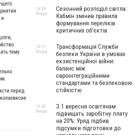
ущего
Сезонний розподіл світла:
16:30
приятия
Вчора
Кабмін змінив правила
 и
формування переліків
критичних об'єктів
олги,
ойство
Трансформація Служби
16:17
ать тему
Вчора
безпеки України в умовах
екзистенційної війни:
баланс між
ельно
євроінтеграційними
ом.
стандартами та безпековою
стійкістю
асти перед
иколаевксие
З 1 вересня освітянам
15:30
Вчора
підвищать заробітну плату
на 20%: Уряд підбив
підсумки підготовки до