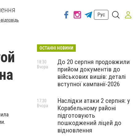
шення
Рус
-відповідь
ОСТАННІ НОВИНИ
той
До 20 серпня продовжили
18:30
Вчора
прийом документів до
на
військових вишів: деталі
вступної кампанії-2026
Наслідки атаки 2 серпня: у
17:30
Вчора
Корабельному районі
лила
підготовують
ии.
пошкоджений ліцей до
відновлення