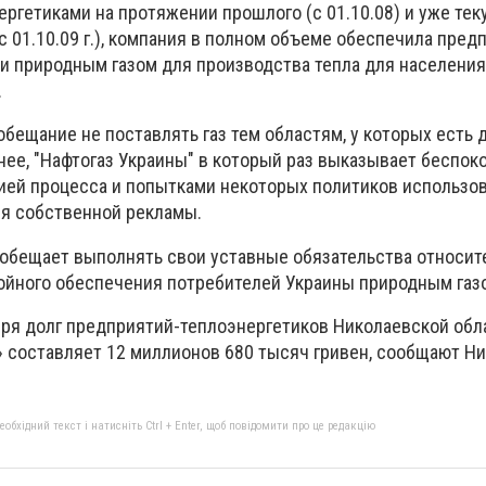
ргетиками на протяжении прошлого (с 01.10.08) и уже тек
с 01.10.09 г.), компания в полном объеме обеспечила пред
и природным газом для производства тепла для населения
.
ещание не поставлять газ тем областям, у которых есть д
нее, "Нафтогаз Украины" в который раз выказывает беспок
ией процесса и попытками некоторых политиков использов
ля собственной рекламы.
 обещает выполнять свои уставные обязательства относит
ойного обеспечения потребителей Украины природным газ
бря долг предприятий-теплоэнергетиков Николаевской обл
» составляет 12 миллионов 680 тысяч гривен, сообщают Н
бхідний текст і натисніть Ctrl + Enter, щоб повідомити про це редакцію