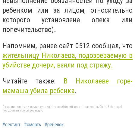
невыполнение обязанностей по уходу за
ребенком или за лицом, относительно
которого установлена опека или
попечительство).
Напомним, ранее сайт 0512 сообщал, что
жительницу Николаева, подозреваемую в
убийстве дочери, взяли под стражу.
Читайте также:
В Николаеве горе-
мамаша убила ребенка
.
Якщо ви помітили помилку, виділіть необхідний текст і натисніть Ctrl + Enter, щоб
повідомити про це редакцію
#сектант
#смерть
#ребенок