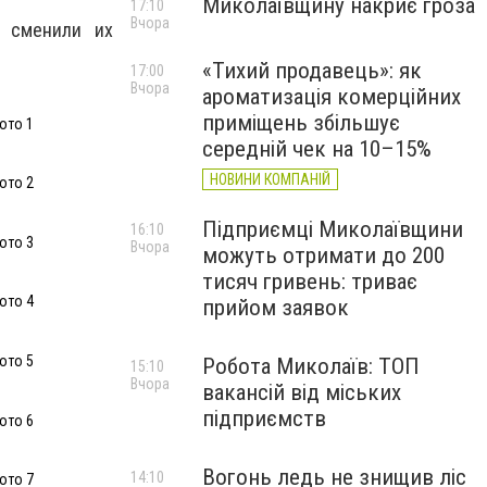
Миколаївщину накриє гроза
17:10
Вчора
х сменили их
«Тихий продавець»: як
17:00
Вчора
ароматизація комерційних
приміщень збільшує
ото 1
середній чек на 10–15%
НОВИНИ КОМПАНІЙ
ото 2
Підприємці Миколаївщини
16:10
ото 3
Вчора
можуть отримати до 200
тисяч гривень: триває
ото 4
прийом заявок
ото 5
Робота Миколаїв: ТОП
15:10
Вчора
вакансій від міських
підприємств
ото 6
Вогонь ледь не знищив ліс
14:10
ото 7