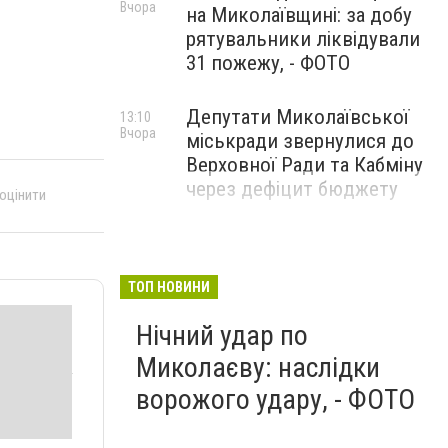
Вчора
на Миколаївщині: за добу
рятувальники ліквідували
31 пожежу, - ФОТО
Депутати Миколаївської
13:10
Вчора
міськради звернулися до
Верховної Ради та Кабміну
через дефіцит бюджету
 оцінити
ТОП НОВИНИ
Нічний удар по
Миколаєву: наслідки
ворожого удару, - ФОТО