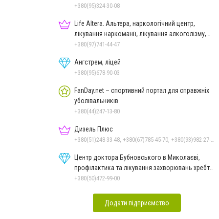
+380(95)324-30-08
Life Altera. Альтера, наркологічний центр,
лікування наркоманії, лікування алкоголізму,
зняття ломки
+380(97)741-44-47
Ангстрем, ліцей
+380(95)678-90-03
FanDay.net – спортивний портал для справжніх
уболівальників
+380(44)247-13-80
Дизель Плюс
+380(51)248-33-48, +380(67)785-45-70, +380(93)982-27-24, +380(95)679-54-71, +380(67)512-10-29
Центр доктора Бубновського в Миколаєві,
профілактика та лікування захворювань хребта
і суглобів
+380(50)472-99-00
Додати підприємство