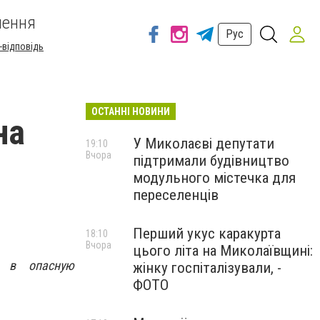
шення
Рус
-відповідь
ОСТАННІ НОВИНИ
на
У Миколаєві депутати
19:10
Вчора
підтримали будівництво
модульного містечка для
переселенців
Перший укус каракурта
18:10
Вчора
цього літа на Миколаївщині:
и в опасную
жінку госпіталізували, -
ФОТО