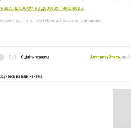
«навел шороху» на дорогах Николаева
.
бхідний текст і натисніть Ctrl + Enter, щоб повідомити про це редакцію
0,0
Оцініть першим
Авторизуйтесь
, щоб
исуйтесь на наші канали