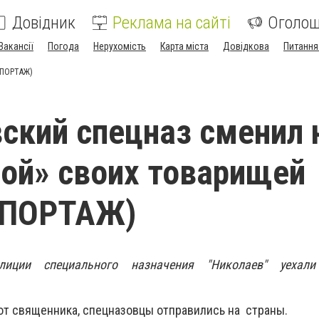
Довідник
Реклама на сайті
Оголо
Вакансії
Погода
Нерухомість
Карта міста
Довідкова
Питання
ЕПОРТАЖ)
ский спецназ сменил 
ой» своих товарищей
ЕПОРТАЖ)
иции специального назначения "Николаев" уехал
от священника, спецназовцы отправились на страны.