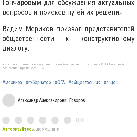
Гончаровым для обсуждения актуальных
вопросов и поисков путей их решения.
Вадим Мериков призвал представителей
общественности к конструктивному
диалогу.
Якщо ви помітили помилку, виділіть необхідний текст і натисніть Ctrl + Enter, щоб
повідомити про це редакцію
#мериков
#губернатор
#ОГА
#общественник
#янцен
Александр Александрович Говоров
0,0
Авторизуйтесь
, щоб оцінити