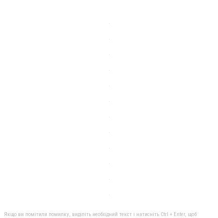
Якщо ви помітили помилку, виділіть необхідний текст і натисніть Ctrl + Enter, щоб