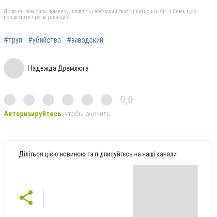
Якщо ви помітили помилку, виділіть необхідний текст і натисніть Ctrl + Enter, щоб
повідомити про це редакцію
#труп
#убийство
#заводский
Надежда Дремлюга
0,0
Авторизируйтесь
, чтобы оценить
Діліться цією новиною та підписуйтесь на наші канали