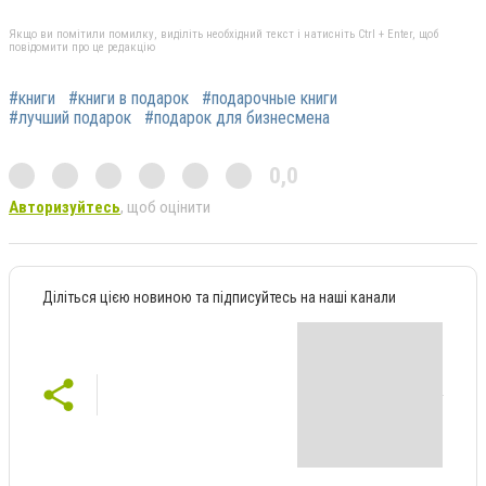
Якщо ви помітили помилку, виділіть необхідний текст і натисніть Ctrl + Enter, щоб
повідомити про це редакцію
#книги
#книги в подарок
#подарочные книги
#лучший подарок
#подарок для бизнесмена
0,0
Авторизуйтесь
, щоб оцінити
Діліться цією новиною та підписуйтесь на наші канали