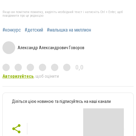
Якщо ви помітили помилку, виділіть необхідний текст і натисніть Ctrl + Enter, щоб
повідомити про це редакцію
#конкурс
#детский
#малышка на миллион
Александр Александрович Говоров
0,0
Авторизуйтесь
, щоб оцінити
Діліться цією новиною та підписуйтесь на наші канали