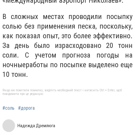
«Международный аэропорт Николаев».
В сложных местах проводили посыпку
солью без применения песка, поскольку,
как показал опыт, это более эффективно.
За день было израсходовано 20 тонн
соли. С учетом прогноза погоды на
ночныеработы по посыпке выделено еще
10 тонн.
Якщо ви помітили помилку, виділіть необхідний текст і натисніть Ctrl + Enter, щоб
повідомити про це редакцію
#соль
#дорога
Надежда Дремлюга