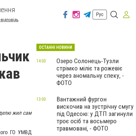
шення
Рус
-відповідь
ОСТАННІ НОВИНИ
льчик
Озеро Солонець-Тузли
14:00
стрімко міліє та рожевіє
жав
через аномальну спеку, -
ФОТО
Вантажний фургон
13:00
вискочив на зустрічну смугу
еделю жил сам
під Одесою: у ДТП загинули
троє осіб та восьмеро
травмовані, - ФОТО
кого ГО УМВД