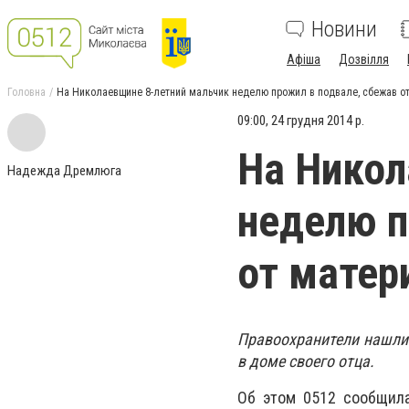
Новини
Афіша
Дозвілля
Головна
На Николаевщине 8-летний мальчик неделю прожил в подвале, сбежав о
09:00, 24 грудня 2014 р.
На Никол
Надежда Дремлюга
неделю п
от матер
Правоохранители нашли 
в доме своего отца.
Об этом 0512 сообщила