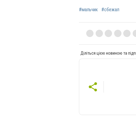
#мальчик
#сбежал
Діліться цією новиною та підп