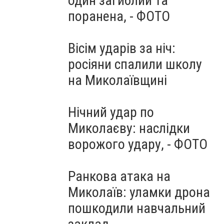
один загиблий та
поранена, - ФОТО
Вісім ударів за ніч:
росіяни спалили школу
на Миколаївщині
Нічний удар по
Миколаєву: наслідки
ворожого удару, - ФОТО
Ранкова атака на
Миколаїв: уламки дрона
пошкодили навчальний