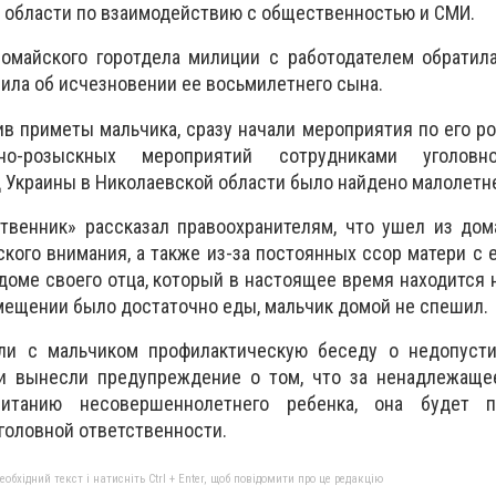
 области по взаимодействию с общественностью и СМИ.
омайского горотдела милиции с работодателем обратила
ила об исчезновении ее восьмилетнего сына.
ив приметы мальчика, сразу начали мероприятия по его ро
но-розыскных мероприятий сотрудниками уголовн
Украины в Николаевской области было найдено малолетне
твенник» рассказал правоохранителям, что ушел из дом
ского внимания, а также из-за постоянных ссор матери с 
доме своего отца, который в настоящее время находится н
омещении было достаточно еды, мальчик домой не спешил.
ли с мальчиком профилактическую беседу о недопусти
ри вынесли предупреждение о том, что за ненадлежаще
питанию несовершеннолетнего ребенка, она будет п
головной ответственности.
бхідний текст і натисніть Ctrl + Enter, щоб повідомити про це редакцію