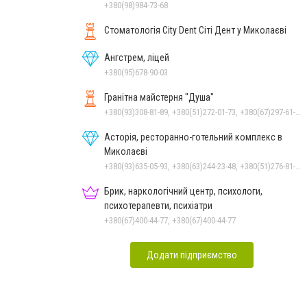
+380(98)984-73-68
Стоматологія City Dent Сіті Дент у Миколаєві
Ангстрем, ліцей
+380(95)678-90-03
Гранітна майстерня "Душа"
+380(93)308-81-89, +380(51)272-01-73, +380(67)297-61-89, +38(093) 308-81-96
Асторія, ресторанно-готельний комплекс в
Миколаєві
+380(93)635-05-93, +380(63)244-23-48, +380(51)276-81-65, +380(93)361-03-37, +380(95)172-60-42, +380(51)277-66-77, +380(68)916-39-76
Брик, наркологічний центр, психологи,
психотерапевти, психіатри
+380(67)400-44-77, +380(67)400-44-77
Додати підприємство