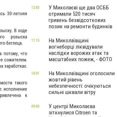
У Миколаєві ще два ОСББ
12:00
отримали 520 тисяч
сь 30-летняя
гривень безвідсоткових
позик на ремонти будинків
зыску. В ходе
ого розыска
На Миколаївщині
11:15
го беглеца.
вогнеборці ліквідували
наслідки ворожих атак та
а потому, что
масштабних пожеж, - ФОТО
ее сожителем.
а заработках.
На Миколаївщині оголосили
10:01
жовтий рівень
мости такого
небезпечності: очікуються
е исполнение
сильні шквали вітру
ривлечена к
У центрі Миколаєва
09:00
зіткнулися Citroen та