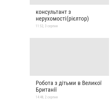
консультант з
нерухомості(рієлтор)
11:52, 3 серпня
Робота з дітьми в Великої
Британії
14:48, 2 серпня