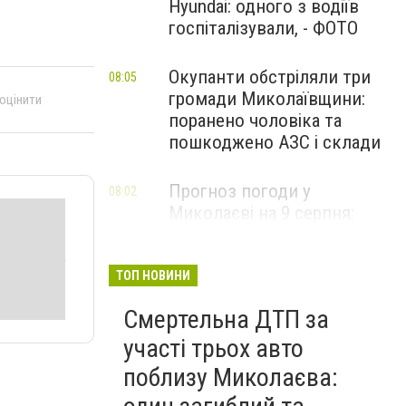
Hyundai: одного з водіїв
госпіталізували, - ФОТО
Окупанти обстріляли три
08:05
громади Миколаївщини:
 оцінити
поранено чоловіка та
пошкоджено АЗС і склади
Прогноз погоди у
08:02
Миколаєві на 9 серпня:
спекотний день з
невеликою хмарністю
ТОП НОВИНИ
Смертельна ДТП за
участі трьох авто
поблизу Миколаєва: