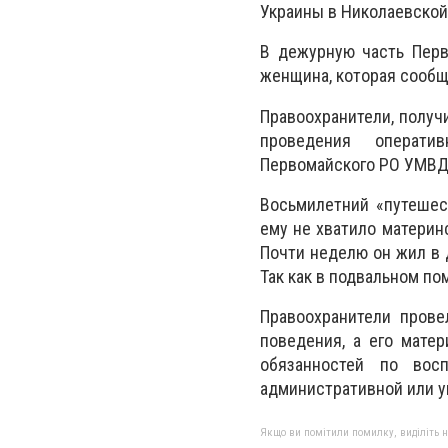
Украины в Николаевской
В дежурную часть Перв
женщина, которая сообщ
Правоохранители, получ
проведения оператив
Первомайского РО УМВД 
Восьмилетний «путешес
ему не хватило материн
Почти неделю он жил в 
Так как в подвальном п
Правоохранители прове
поведения, а его мате
обязанностей по вос
административной или у
Якщо ви помітили помилку, виділіть нео