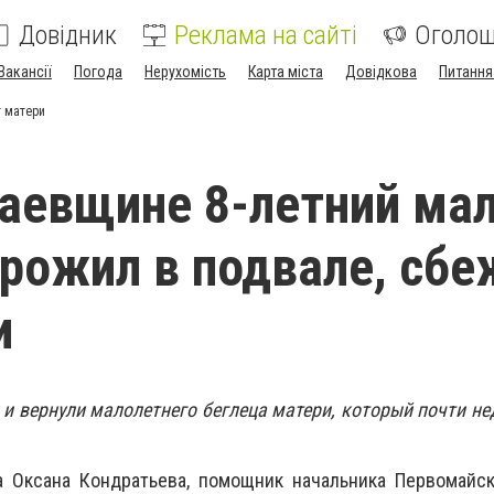
Довідник
Реклама на сайті
Оголо
Вакансії
Погода
Нерухомість
Карта міста
Довідкова
Питання
т матери
аевщине 8-летний ма
рожил в подвале, сбе
и
и вернули малолетнего беглеца матери, который почти н
 Оксана Кондратьева, помощник начальника Первомайс