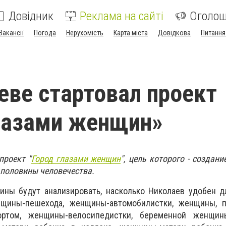
Довідник
Реклама на сайті
Оголо
Вакансії
Погода
Нерухомість
Карта міста
Довідкова
Питання
еве стартовал проект
лазами женщин»
проект "
Город глазами женщин
", цель которого - создан
 половины человечества.
ины будут анализировать, насколько Николаев удобен д
нщины-пешехода, женщины-автомобилистки, женщины, 
ортом, женщины-велосипедистки, беременной женщин