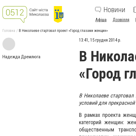
Новини
Афіша
Дозвілля
Головна
В Николаеве стартовал проект «Город глазами женщин»
13:41, 15 грудня 2014 р.
В Никола
Надежда Дремлюга
«Город г
В Николаеве стартовал 
условий для прекрасной
В рамках проекта женщ
категорий женщин: же
общественным трансп