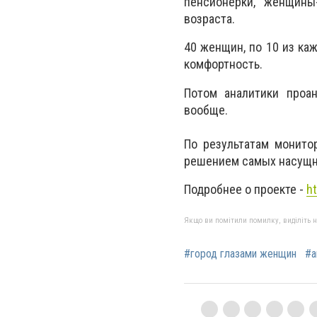
пенсионерки, женщины
возраста.
40 женщин, по 10 из каж
комфортность.
Потом аналитики проа
вообще.
По результатам монито
решением самых насущн
Подробнее о проекте -
h
Якщо ви помітили помилку, виділіть нео
#город глазами женщин
#а