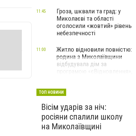
Гроза, шквали та град: у
11:45
Миколаєві та області
оголосили «жовтий» рівень
небезпечності
Житло відновили повністю:
11:00
родина з Миколаївщини
відбудувала дім за
програмою «єВідновлення»,
- ФОТО
ТОП НОВИНИ
Вісім ударів за ніч:
росіяни спалили школу
на Миколаївщині