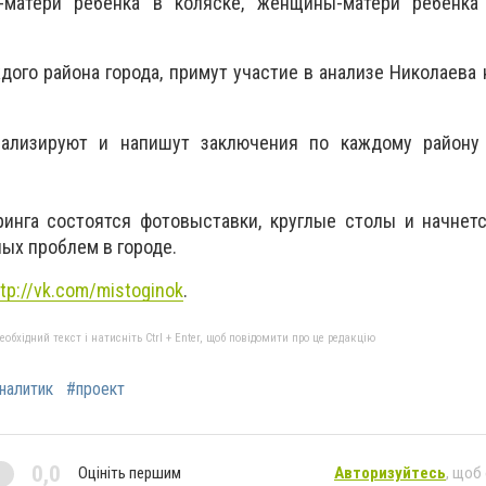
-матери ребенка в коляске, женщины-матери ребенка
дого района города, примут участие в анализе Николаева 
нализируют и напишут заключения по каждому району
ринга состоятся фотовыставки, круглые столы и начнет
ых проблем в городе.
ttp://vk.com/mistoginok
.
бхідний текст і натисніть Ctrl + Enter, щоб повідомити про це редакцію
налитик
#проект
0,0
Оцініть першим
Авторизуйтесь
, щоб