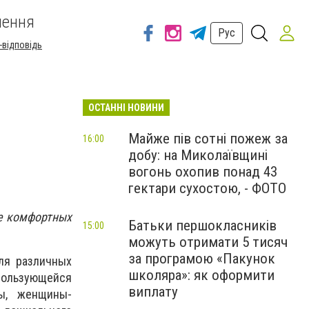
шення
Рус
-відповідь
ОСТАННІ НОВИНИ
Майже пів сотні пожеж за
16:00
добу: на Миколаївщині
вогонь охопив понад 43
гектари сухостою, - ФОТО
ие комфортных
Батьки першокласників
15:00
можуть отримати 5 тисяч
за програмою «Пакунок
ля различных
школяра»: як оформити
пользующейся
виплату
ы, женщины-