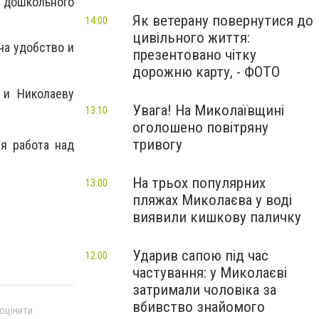
 дошкольного
Як ветерану повернутися до
14:00
цивільного життя:
на удобство и
презентовано чітку
дорожню карту, - ФОТО
 и Николаеву
Увага! На Миколаївщині
13:10
оголошено повітряну
тривогу
ся работа над
На трьох популярних
13:00
пляжах Миколаєва у воді
виявили кишкову паличку
Ударив сапою під час
12:00
частування: у Миколаєві
затримали чоловіка за
вбивство знайомого
 оцінити