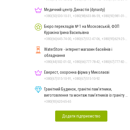
Медичний центр Династія (dynasty)
+380(50)530-10-31, +380(98)633-86-59, +380(93)981-01-61
Бюро перекладів № 1 на Московській, ФОП
Куракіна Ірина Васильівна
+380(66)645-74-00, +380(67)512-47-06, +380(95)629-25-06, +380(93)383-31-61, +380(66)645-74-00
WaterStore - інтернет магазин басейнів і
обладнання
+380(44)502-01-02, +380(66)777-78-42, +380(67)777-82-19, +380(67)890-80-80, +380(73)890-80-80, +380(44)502-01-03
Еверест, охоронна фірма у Миколаєві
+380(67)515-10-91, +380(67)515-10-92
Гранітний Будинок, гранітні пам'ятники,
виготовлення та монтаж пам'ятників із граніту в
Миколаєві
+380(93)620-65-65
Додати підприємство