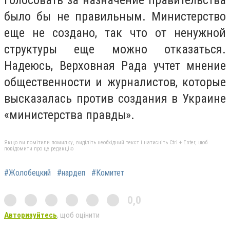
было бы не правильным. Министерство
еще не создано, так что от ненужной
структуры еще можно отказаться.
Надеюсь, Верховная Рада учтет мнение
общественности и журналистов, которые
высказалась против создания в Украине
«министерства правды».
Якщо ви помітили помилку, виділіть необхідний текст і натисніть Ctrl + Enter, щоб
повідомити про це редакцію
#Жолобецкий
#нардеп
#Комитет
0,0
Авторизуйтесь
, щоб оцінити