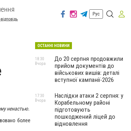
шення
Рус
-відповідь
ОСТАННІ НОВИНИ
До 20 серпня продовжили
18:30
Вчора
прийом документів до
е
військових вишів: деталі
вступної кампанії-2026
Наслідки атаки 2 серпня: у
17:30
Вчора
Корабельному районі
му ненастью.
підготовують
пошкоджений ліцей до
твовано более
відновлення