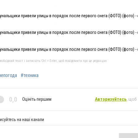
нальщики привели улицы в порядок после первого снега (ФОТО) (фото) - 
нальщики привели улицы в порядок после первого снега (ФОТО) (фото) - 
нальщики привели улицы в порядок после первого снега (ФОТО) (фото) - 
бхідний текст і натисніть Ctrl + Enter, щоб повідомити про це редакцію
непогода
#техника
0,0
Оцініть першим
Авторизуйтесь
, щоб
исуйтесь на наші канали