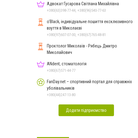
Адвокат Гусарова Світлана Михайлівна
+380(63)398-77-44, +380(96)540-77-63
o'Black, індивідуальне пошиття ексклюзивного
взуття в Миколаєві
+380(97)607-07-00, +380(67)765-48-81
Проктолог Миколаїв - Рябець Дмитро
Миколайович
ANdent, стоматологія
+380(67)571-44-77
FanDay.net – спортивний портал для справжніх
уболівальників
+380(44)247-13-80
Додати підприємство