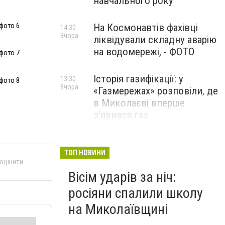
навчального року
фото 6
На Космонавтів фахівці
14:30
Вчора
ліквідували складну аварію
на водомережі, - ФОТО
фото 7
Історія газифікації: у
13:30
фото 8
Вчора
«Газмережах» розповіли, де
в Миколаєві вперше
з'явився газ
Літній відпочинок у
13:00
Вчора
Миколаєві 2026: шукаємо
ТОП НОВИНИ
 оцінити
нові враження та
Вісім ударів за ніч:
перезавантаження
росіяни спалили школу
ПАРТНЕРСЬКИЙ СПЕЦПРОЄКТ
на Миколаївщині