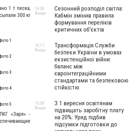
Сезонний розподіл світла:
но 1 т песка,
16:30
Вчора
Кабмін змінив правила
сыпали 300 кг
формування переліків
критичних об'єктів
фото 1
Трансформація Служби
16:17
Вчора
безпеки України в умовах
фото 2
екзистенційної війни:
баланс між
фото 3
євроінтеграційними
стандартами та безпековою
стійкістю
фото 4
З 1 вересня освітянам
15:30
фото 5
Вчора
підвищать заробітну плату
ПКГ «Заря» -
на 20%: Уряд підбив
беспечивающие
підсумки підготовки до