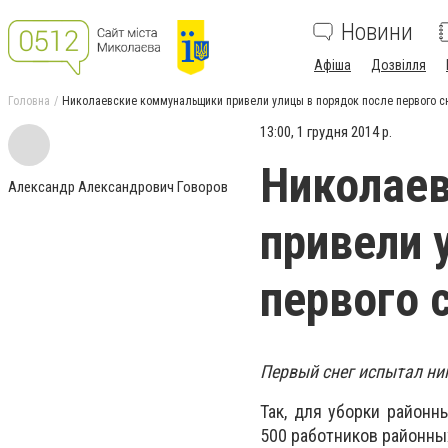
Новини
Афіша
Дозвілля
Головна
Николаевские коммунальщики привели улицы в порядок после первого с
13:00, 1 грудня 2014 р.
Николае
Александр Александрович Говоров
привели 
первого 
Первый снег испытал ни
Так, для уборки районн
500 работников районны