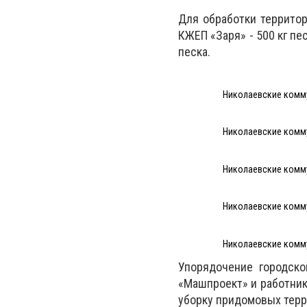
Для обработки территор
КЖЕП «Заря» - 500 кг пе
песка.
Николаевские комму
Николаевские комму
Николаевские комму
Николаевские комму
Николаевские комму
Упорядочение городско
«Машпроект» и работник
уборку придомовых терр