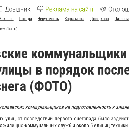
Довідник
Реклама на сайті
Оголо
Вакансії
Погода
Нерухомість
Карта міста
Довідкова
Питання
нега (ФОТО)
вские коммунальщики
улицы в порядок посл
снега (ФОТО)
колаевских коммунальщиков на подготовленность к зимне
ых улиц от последствий первого снегопада было задейс
х жилищно-коммунальных служб и около 5 единиц техники.