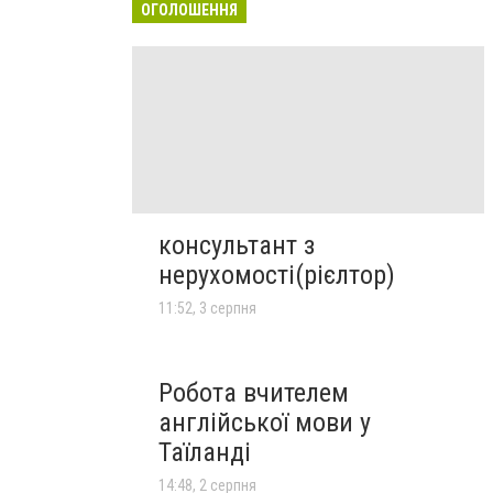
ОГОЛОШЕННЯ
консультант з
нерухомості(рієлтор)
11:52, 3 серпня
Робота вчителем
англійської мови у
Таїланді
14:48, 2 серпня