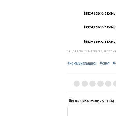
Николаевские комму
Николаевские комму
Николаевские комму
Якщо ви помітили помилку, виділіть нео
#коммунальщики
#снег
#
Діліться цією новиною та підп