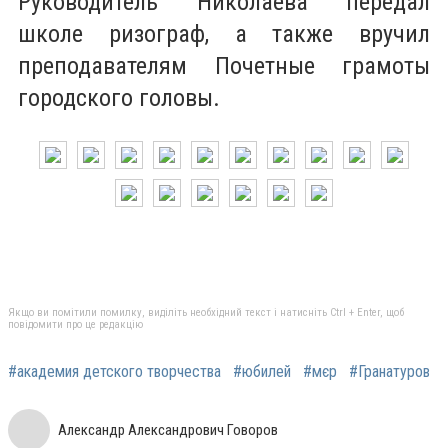
Руководитель Николаева передал
школе ризограф, а также вручил
преподавателям Почетные грамоты
городского головы.
Якщо ви помітили помилку, виділіть необхідний текст і натисніть Ctrl + Enter, щоб
повідомити про це редакцію
#академия детского творчества
#юбилей
#мєр
#Гранатуров
Александр Александрович Говоров