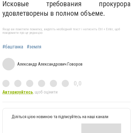
Исковые требования прокурора
удовлетворены в полном объеме.
Якщо ви помітили помилку, виділіть необхідний текст і натисніть Ctrl + Enter, щоб
повідомити про це редакцію
#баштанка
#земля
Александр Александрович Говоров
0,0
Авторизуйтесь
, щоб оцінити
Діліться цією новиною та підписуйтесь на наші канали