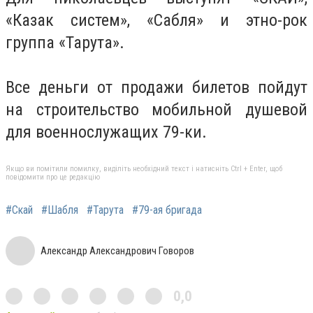
«Казак систем», «Сабля» и этно-рок
группа «Тарута».
Все деньги от продажи билетов пойдут
на строительство мобильной душевой
для военнослужащих 79-ки.
Якщо ви помітили помилку, виділіть необхідний текст і натисніть Ctrl + Enter, щоб
повідомити про це редакцію
#Скай
#Шабля
#Тарута
#79-ая бригада
Александр Александрович Говоров
0,0