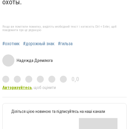
охоты.
Якщо ви помітили помилку, виділіть необхідний текст і натисніть Ctrl + Enter, щоб
повідомити про це редакцію
#охотник
#дорожный знак
#гильза
Надежда Дремлюга
0,0
Авторизуйтесь
, щоб оцінити
Діліться цією новиною та підписуйтесь на наші канали