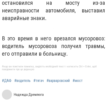
остановился на мосту из-за
неисправности автомобиля, выставил
аварийные знаки.
В это время в него врезался мусоровоз:
водитель мусоровоза получил травмы,
его отправили в больницу.
Якщо ви помітили помилку, виділіть необхідний текст і натисніть Ctrl + Enter, щоб
повідомити про це редакцію
#ДАФ
#водитель
#тягач
#варваровский
#мост
Надежда Дремлюга