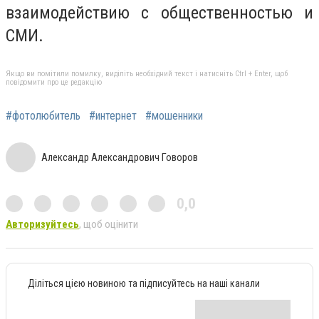
взаимодействию с общественностью и
СМИ.
Якщо ви помітили помилку, виділіть необхідний текст і натисніть Ctrl + Enter, щоб
повідомити про це редакцію
#фотолюбитель
#интернет
#мошенники
Александр Александрович Говоров
0,0
Авторизуйтесь
, щоб оцінити
Діліться цією новиною та підписуйтесь на наші канали