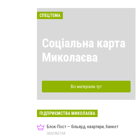
СПЕЦТЕМА
Соціальна карта
Миколаєва
Всі матеріали тут
ПІДПРИЄМСТВА МИКОЛАЄВА
Блок-Пост — більярд, квартири, банкет
0662962164