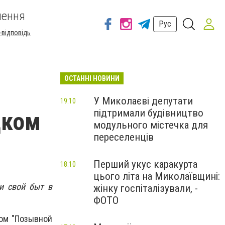
шення
Рус
-відповідь
ОСТАННІ НОВИНИ
У Миколаєві депутати
19:10
підтримали будівництво
цком
модульного містечка для
переселенців
Перший укус каракурта
18:10
цього літа на Миколаївщині:
и свой быт в
жінку госпіталізували, -
ФОТО
ком "Позывной