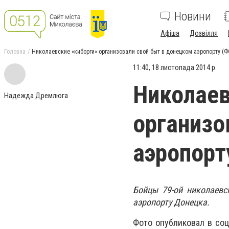
Новини
Афіша
Дозвілля
Головна
Николаевские «киборги» организовали свой быт в донецком аэропорту (
11:40, 18 листопада 2014 р.
Николаев
Надежда Дремлюга
организо
аэропорт
Бойцы 79-ой николаевс
аэропорту Донецка.
Фото опубликовал в со