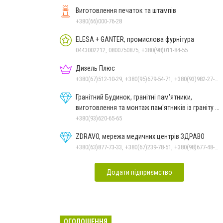
Виготовлення печаток та штампів
+380(66)000-76-28
ELESA + GANTER, промислова фурнітура
0443002212, 0800750875, +380(98)011-84-55
Дизель Плюс
+380(67)512-10-29, +380(95)679-54-71, +380(93)982-27-24, +380(67)785-45-70, +380(51)248-33-48
Гранітний Будинок, гранітні пам'ятники,
виготовлення та монтаж пам'ятників із граніту в
Миколаєві
+380(93)620-65-65
ZDRAVO, мережа медичних центрів ЗДРАВО
+380(63)877-73-33, +380(67)239-78-51, +380(98)677-48-87
Додати підприємство
ОГОЛОШЕННЯ