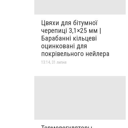
Цвяхи для бітумної
черепиці 3,1×25 мм |
Барабанні кільцеві
оцинковані для
покрівельного нейлера
13:14, 31 липня
Терморегуляторы,