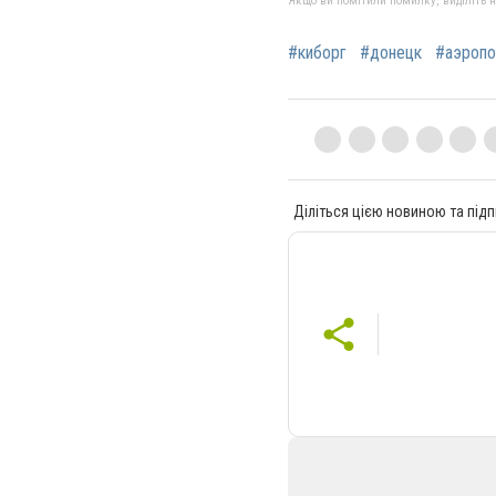
Якщо ви помітили помилку, виділіть нео
#киборг
#донецк
#аэропо
Діліться цією новиною та підп