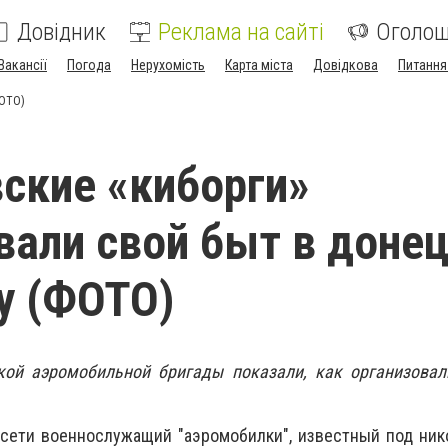
Довідник
Реклама на сайті
Оголо
Вакансії
Погода
Нерухомість
Карта міста
Довідкова
Питання
ФОТО)
ские «киборги»
вали свой быт в доне
у (ФОТО)
кой аэромобильной бригады показали, как организовал
цсети военнослужащий "аэромобилки", известный под ни