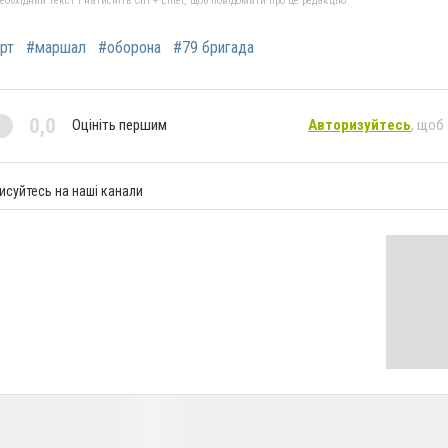
бхідний текст і натисніть Ctrl + Enter, щоб повідомити про це редакцію
рт
#маршал
#оборона
#79 бригада
0,0
Оцініть першим
Авторизуйтесь
, щоб
исуйтесь на наші канали