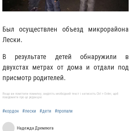
Был осуществлен объезд микрорайона
Лески.
В результате детей обнаружили в
двухстах метрах от дома и отдали под
присмотр родителей.
Якщо ви помітили помилку, виділіть необхідний текст і натисніть Ctrl + Enter, щоб
повідомити про це редакцію
#кордон
#лески
#дети
#пропали
Надежда Дремлюга