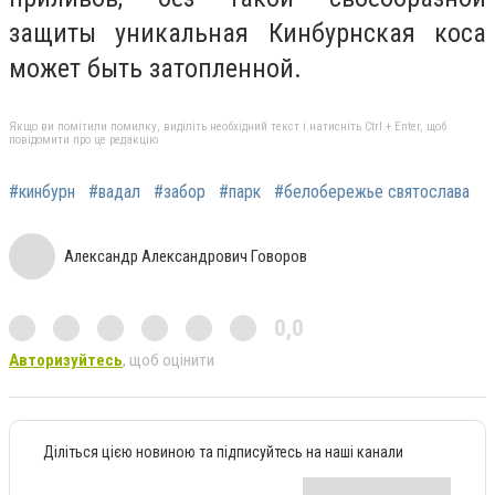
защиты уникальная Кинбурнская коса
может быть затопленной.
Якщо ви помітили помилку, виділіть необхідний текст і натисніть Ctrl + Enter, щоб
повідомити про це редакцію
#кинбурн
#вадал
#забор
#парк
#белобережье святослава
Александр Александрович Говоров
0,0
Авторизуйтесь
, щоб оцінити
Діліться цією новиною та підписуйтесь на наші канали