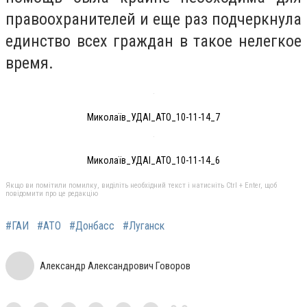
правоохранителей и еще раз подчеркнула
единство всех граждан в такое нелегкое
время.
Миколаїв_УДАІ_АТО_10-11-14_7
Миколаїв_УДАІ_АТО_10-11-14_6
Якщо ви помітили помилку, виділіть необхідний текст і натисніть Ctrl + Enter, щоб
повідомити про це редакцію
#ГАИ
#АТО
#Донбасс
#Луганск
Александр Александрович Говоров